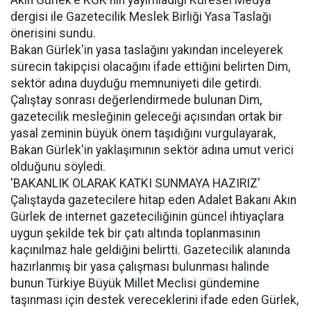
Akın Gürlek'e KGK'nın yayımladığı Küresel Medya
dergisi ile Gazetecilik Meslek Birliği Yasa Taslağı
önerisini sundu.
Bakan Gürlek'in yasa taslağını yakından inceleyerek
sürecin takipçisi olacağını ifade ettiğini belirten Dim,
sektör adına duyduğu memnuniyeti dile getirdi.
Çalıştay sonrası değerlendirmede bulunan Dim,
gazetecilik mesleğinin geleceği açısından ortak bir
yasal zeminin büyük önem taşıdığını vurgulayarak,
Bakan Gürlek'in yaklaşımının sektör adına umut verici
olduğunu söyledi.
'BAKANLIK OLARAK KATKI SUNMAYA HAZIRIZ'
Çalıştayda gazetecilere hitap eden Adalet Bakanı Akın
Gürlek de internet gazeteciliğinin güncel ihtiyaçlara
uygun şekilde tek bir çatı altında toplanmasının
kaçınılmaz hale geldiğini belirtti. Gazetecilik alanında
hazırlanmış bir yasa çalışması bulunması halinde
bunun Türkiye Büyük Millet Meclisi gündemine
taşınması için destek vereceklerini ifade eden Gürlek,