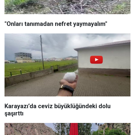
"Onları tanımadan nefret yaymayalım"
Karayazı’da ceviz büyüklüğündeki dolu
şaşırttı