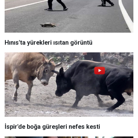
Hınıs'ta yürekleri ısıtan görüntü
İspir'de boğa güreşleri nefes kesti