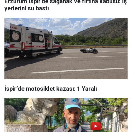
Erzurum İspir'de sağanak ve fırtına kabusu: İş
yerlerini su bastı
İspir’de motosiklet kazası: 1 Yaralı