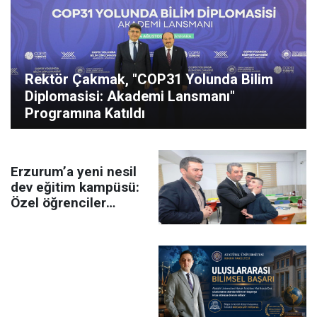
Rektör Çakmak, "COP31 Yolunda Bilim
Diplomasisi: Akademi Lansmanı"
Programına Katıldı
Erzurum’a yeni nesil
dev eğitim kampüsü:
Özel öğrenciler
geleceğe burada
hazırlanacak