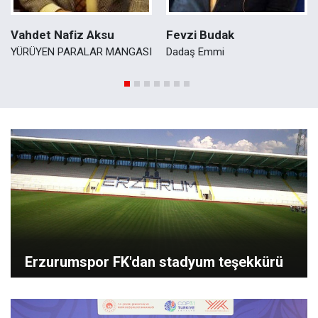
Vahdet Nafiz Aksu
Fevzi Budak
YÜRÜYEN PARALAR MANGASI
Dadaş Emmi
Erzurumspor FK'dan stadyum teşekkürü