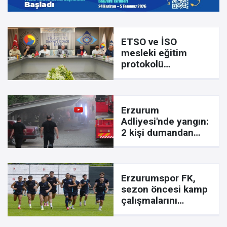
ETSO ve İSO
mesleki eğitim
protokolü
kapsamında
yürütme kurulu
toplandı
Erzurum
Adliyesi'nde yangın:
2 kişi dumandan
etkilendi
Erzurumspor FK,
sezon öncesi kamp
çalışmalarını
tamamladı