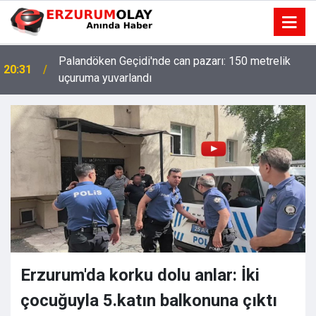
Erzurumspor FK’nın Süper Lig’de ilk 3 hafta maç
12:02
programı
Erzurum'da korku dolu anlar: İki
çocuğuyla 5.katın balkonuna çıktı