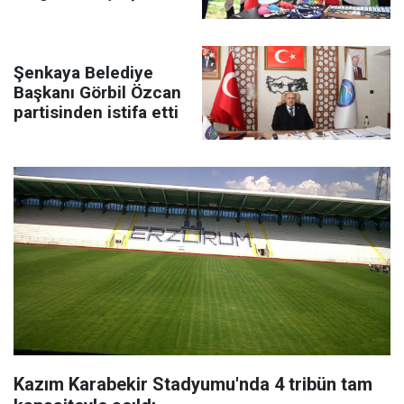
yaptı
Şenkaya Belediye
Başkanı Görbil Özcan
partisinden istifa etti
Kazım Karabekir Stadyumu'nda 4 tribün tam