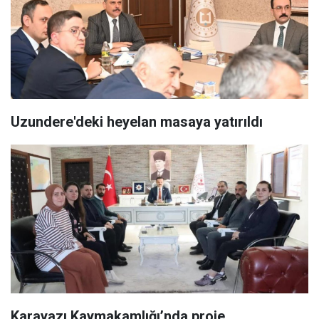
Uzundere'deki heyelan masaya yatırıldı
Karayazı Kaymakamlığı’nda proje