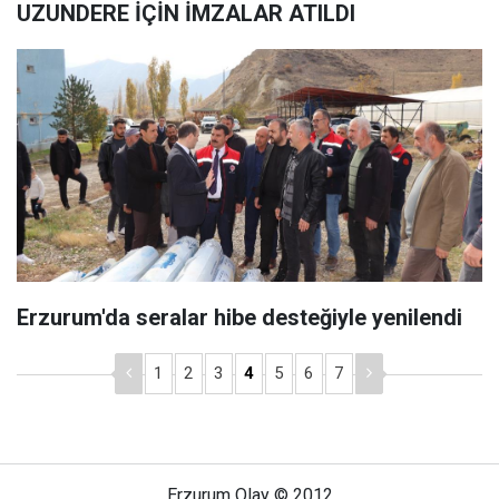
UZUNDERE İÇİN İMZALAR ATILDI
Erzurum'da seralar hibe desteğiyle yenilendi
1
2
3
4
5
6
7
Erzurum Olay © 2012