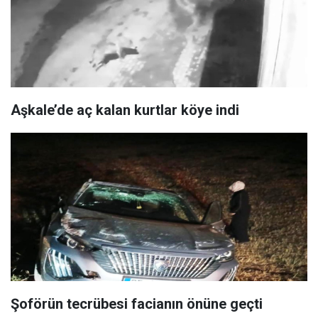
Aşkale’de aç kalan kurtlar köye indi
Şoförün tecrübesi facianın önüne geçti