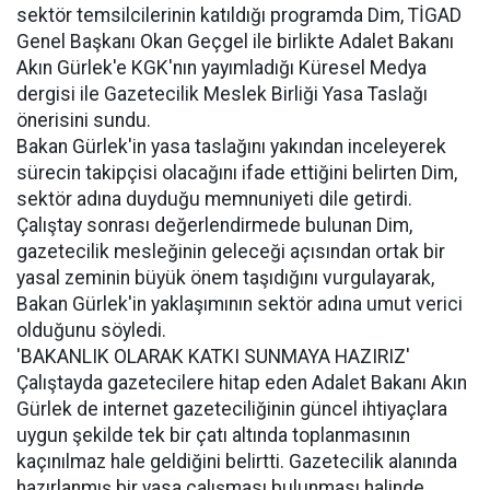
sektör temsilcilerinin katıldığı programda Dim, TİGAD
Genel Başkanı Okan Geçgel ile birlikte Adalet Bakanı
Akın Gürlek'e KGK'nın yayımladığı Küresel Medya
dergisi ile Gazetecilik Meslek Birliği Yasa Taslağı
önerisini sundu.
Bakan Gürlek'in yasa taslağını yakından inceleyerek
sürecin takipçisi olacağını ifade ettiğini belirten Dim,
sektör adına duyduğu memnuniyeti dile getirdi.
Çalıştay sonrası değerlendirmede bulunan Dim,
gazetecilik mesleğinin geleceği açısından ortak bir
yasal zeminin büyük önem taşıdığını vurgulayarak,
Bakan Gürlek'in yaklaşımının sektör adına umut verici
olduğunu söyledi.
'BAKANLIK OLARAK KATKI SUNMAYA HAZIRIZ'
Çalıştayda gazetecilere hitap eden Adalet Bakanı Akın
Gürlek de internet gazeteciliğinin güncel ihtiyaçlara
uygun şekilde tek bir çatı altında toplanmasının
kaçınılmaz hale geldiğini belirtti. Gazetecilik alanında
hazırlanmış bir yasa çalışması bulunması halinde