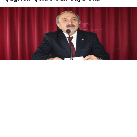
Yayınlanma:
08 Ağustos 2026 Cumartesi 20:37
ER-VAK Başkanı Erdal Güzel, Erzurum'un savunma
sanayii ekosistemine daha güçlü şekilde dâhil
edilmesi gerektiğini belirterek, "Konya ve Sivas
örneğine Erzurum'un da katılmasını temenni