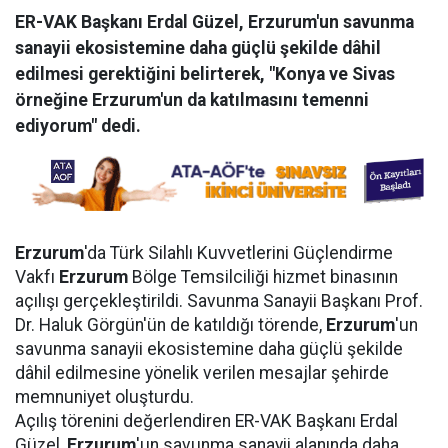
ER-VAK Başkanı Erdal Güzel, Erzurum'un savunma
sanayii ekosistemine daha güçlü şekilde dâhil
edilmesi gerektiğini belirterek, "Konya ve Sivas
örneğine Erzurum'un da katılmasını temenni
ediyorum" dedi.
Erzurum
'da Türk Silahlı Kuvvetlerini Güçlendirme
Vakfı
Erzurum
Bölge Temsilciliği hizmet binasının
açılışı gerçekleştirildi. Savunma Sanayii Başkanı Prof.
Dr. Haluk Görgün'ün de katıldığı törende,
Erzurum
'un
savunma sanayii ekosistemine daha güçlü şekilde
dâhil edilmesine yönelik verilen mesajlar şehirde
memnuniyet oluşturdu.
Açılış törenini değerlendiren ER-VAK Başkanı Erdal
Güzel,
Erzurum
'un savunma sanayii alanında daha