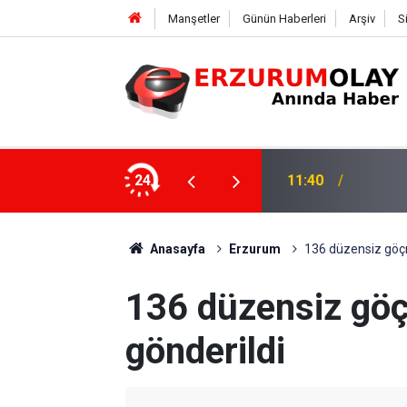
Manşetler
Günün Haberleri
Arşiv
S
24
11:37
TRT’Nİ
Anasayfa
Erzurum
136 düzensiz göçm
136 düzensiz göç
gönderildi