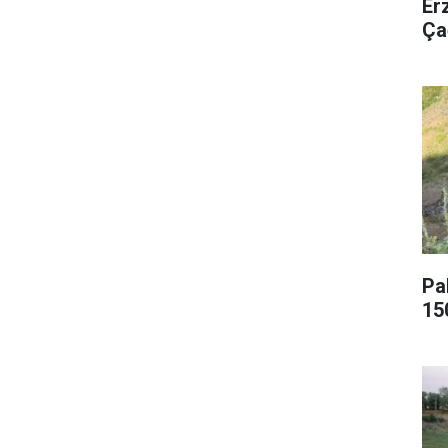
Er
Ça
Pa
15