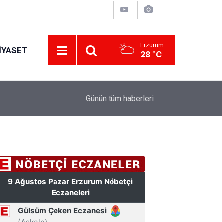
Erzurum
IYASET
28 °C
11:30
Günün tüm
haberleri