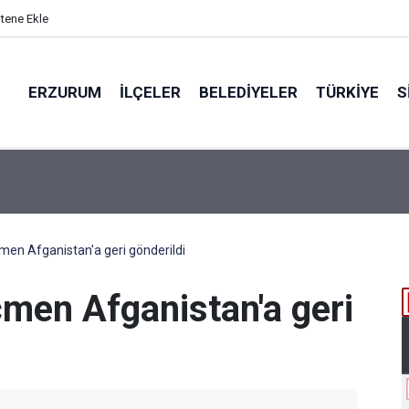
itene Ekle
ERZURUM
İLÇELER
BELEDIYELER
TÜRKIYE
S
N BÖLGEYE AÇILAN SESİ
en Afganistan'a geri gönderildi
men Afganistan'a geri