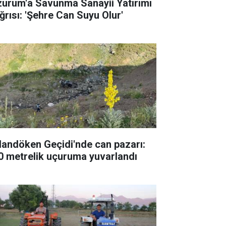
zurum'a Savunma Sanayii Yatırımı
ğrısı: 'Şehre Can Suyu Olur'
landöken Geçidi'nde can pazarı:
0 metrelik uçuruma yuvarlandı