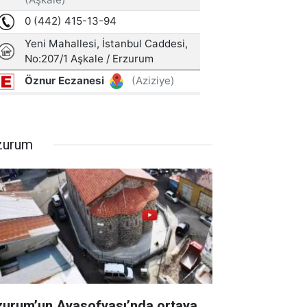
zurum
zurum’un Ayasofyası’nda ortaya