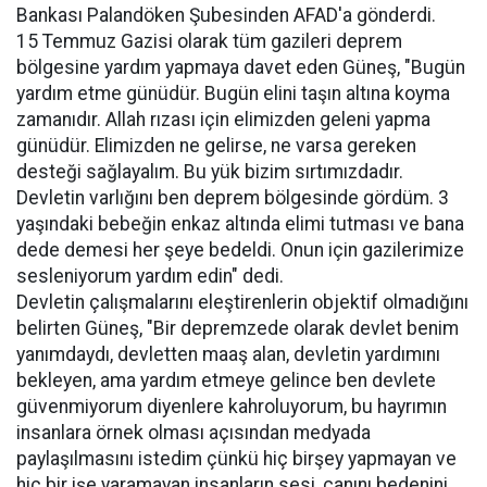
Bankası Palandöken Şubesinden AFAD'a gönderdi.
15 Temmuz Gazisi olarak tüm gazileri deprem
bölgesine yardım yapmaya davet eden Güneş, "Bugün
yardım etme günüdür. Bugün elini taşın altına koyma
zamanıdır. Allah rızası için elimizden geleni yapma
günüdür. Elimizden ne gelirse, ne varsa gereken
desteği sağlayalım. Bu yük bizim sırtımızdadır.
Devletin varlığını ben deprem bölgesinde gördüm. 3
yaşındaki bebeğin enkaz altında elimi tutması ve bana
dede demesi her şeye bedeldi. Onun için gazilerimize
sesleniyorum yardım edin" dedi.
Devletin çalışmalarını eleştirenlerin objektif olmadığını
belirten Güneş, "Bir depremzede olarak devlet benim
yanımdaydı, devletten maaş alan, devletin yardımını
bekleyen, ama yardım etmeye gelince ben devlete
güvenmiyorum diyenlere kahroluyorum, bu hayrımın
insanlara örnek olması açısından medyada
paylaşılmasını istedim çünkü hiç birşey yapmayan ve
hiç bir işe yaramayan insanların sesi, canını bedenini