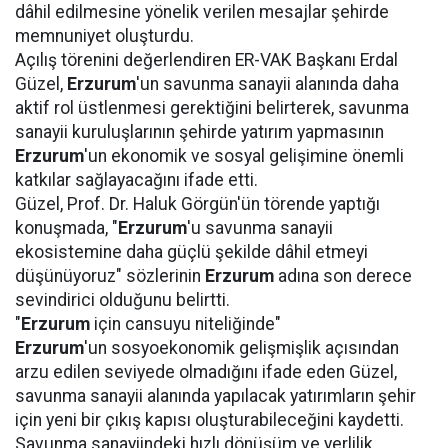
dâhil edilmesine yönelik verilen mesajlar şehirde
memnuniyet oluşturdu.
Açılış törenini değerlendiren ER-VAK Başkanı Erdal
Güzel,
Erzurum
'un savunma sanayii alanında daha
aktif rol üstlenmesi gerektiğini belirterek, savunma
sanayii kuruluşlarının şehirde yatırım yapmasının
Erzurum
'un ekonomik ve sosyal gelişimine önemli
katkılar sağlayacağını ifade etti.
Güzel, Prof. Dr. Haluk Görgün'ün törende yaptığı
konuşmada, "
Erzurum
'u savunma sanayii
ekosistemine daha güçlü şekilde dâhil etmeyi
düşünüyoruz" sözlerinin
Erzurum
adına son derece
sevindirici olduğunu belirtti.
"
Erzurum
için cansuyu niteliğinde"
Erzurum
'un sosyoekonomik gelişmişlik açısından
arzu edilen seviyede olmadığını ifade eden Güzel,
savunma sanayii alanında yapılacak yatırımların şehir
için yeni bir çıkış kapısı oluşturabileceğini kaydetti.
Savunma sanayiindeki hızlı dönüşüm ve yerlilik