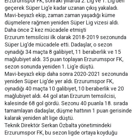
Erzurumspor FK, sonraki yıllarda 2. Lig ve 1. Lig'den
geçerek Süper Lig'e kadar uzanan çıkış yakaladı.
Mavi-beyazlı ekip, zaman zaman yaşadığı küme
düşmelere rağmen yeniden Süper Lig vizesi aldı.
Daha önce 2 kez mücadele etmişti
Erzurum temsilcisi ilk olarak 2018-2019 sezonunda
Süper Lig'de mücadele etti. Dadaşlar, o sezon
oynadığı 34 maçta 8 galibiyet, 11 beraberlik ve 15
mağlubiyet aldı. 35 puan toplayan Erzurumspor FK,
sezon sonunda yeniden 1. Lig'e düştü.
Mavi-beyazlı ekip daha sonra 2020-2021 sezonunda
yeniden Süper Lig'de yer aldı. Erzurumspor FK,
oynadığı 40 maçta 10 galibiyet, 10 beraberlik ve 20
mağlubiyet aldı. 44 gol atan Erzurum temsilcisi,
kalesinde 68 gol gördü. Sezonu 40 puanla 18. sırada
tamamlayan dadaşlar, düşme hattının 1 puan gerisinde
kalarak yeniden alt lige düştü.
Teknik Direktör Serkan Özbalta yönetimindeki
Erzurumspor FK, bu sezon ligde ortaya koyduğu