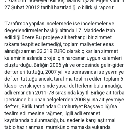
7 klasörlü inceleyen Bilirkişi Mali Müşavir Figen Kant’ın
27 Şubat 20012 tarihli hazırladığı o bilirkişi raporu:
‘Tarafımca yapılan incelemede ise incelemeler ve
değerlendirmeler başlığı altında 17. Maddede izah
edildiği üzere Bu projeye ait herhangi bir zimmet
rakamı tespit edilemediği, toplam maliyetler esas
alındığı zaman 33.319 EURO olarak çıkarılan zimmet
kaleminin aslında proje için harcanan uygun kalemleri
oluşturduğu, Birliğin 2006 yılı ve öncesinde gelir-gider
defterleri tuttuğu, 2007 yılı ve sonrasında ise yevmiye
defteri tuttuğu ancak, tarafıma teslim edilen toplam 6
klasör evrak içerisinde yasal defterlerin bulunmadığı,
adli emanetin 2011-78 sırasında kayıtlı Birliğe ait torba
içerisinde bulunan belgelerden 2008 yılına ait yevmiye
defteri, Birlik tarafından Cumhuriyet Başsavcılığı’na
teslim edilmesine rağmen, ilgili adli emanet
kayıtlarında bulunmadığı, bu nedenle karşılaştırmalı
tablo hazırlanması mümkün olmamakla yukarıda