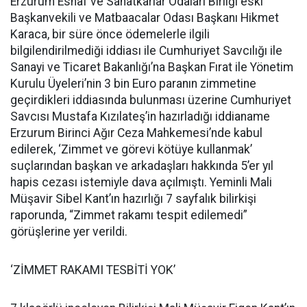
Erzurum Esnaf ve Sanatkârlar Odaları Birliği eski
Başkanvekili ve Matbaacalar Odası Başkanı Hikmet
Karaca, bir süre önce ödemelerle ilgili
bilgilendirilmediği iddiası ile Cumhuriyet Savcılığı ile
Sanayi ve Ticaret Bakanlığı’na Başkan Fırat ile Yönetim
Kurulu Üyeleri’nin 3 bin Euro paranın zimmetine
geçirdikleri iddiasında bulunması üzerine Cumhuriyet
Savcısı Mustafa Kızılateş’in hazırladığı iddianame
Erzurum Birinci Ağır Ceza Mahkemesi’nde kabul
edilerek, ‘Zimmet ve görevi kötüye kullanmak’
suçlarından başkan ve arkadaşları hakkında 5’er yıl
hapis cezası istemiyle dava açılmıştı. Yeminli Mali
Müşavir Sibel Kant’ın hazırlığı 7 sayfalık bilirkişi
raporunda, “Zimmet rakamı tespit edilemedi”
görüşlerine yer verildi.
‘ZİMMET RAKAMI TESBİTİ YOK’