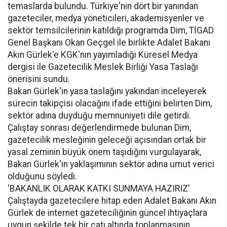
temaslarda bulundu. Türkiye'nin dört bir yanından
gazeteciler, medya yöneticileri, akademisyenler ve
sektör temsilcilerinin katıldığı programda Dim, TİGAD
Genel Başkanı Okan Geçgel ile birlikte Adalet Bakanı
Akın Gürlek'e KGK'nın yayımladığı Küresel Medya
dergisi ile Gazetecilik Meslek Birliği Yasa Taslağı
önerisini sundu.
Bakan Gürlek'in yasa taslağını yakından inceleyerek
sürecin takipçisi olacağını ifade ettiğini belirten Dim,
sektör adına duyduğu memnuniyeti dile getirdi.
Çalıştay sonrası değerlendirmede bulunan Dim,
gazetecilik mesleğinin geleceği açısından ortak bir
yasal zeminin büyük önem taşıdığını vurgulayarak,
Bakan Gürlek'in yaklaşımının sektör adına umut verici
olduğunu söyledi.
'BAKANLIK OLARAK KATKI SUNMAYA HAZIRIZ'
Çalıştayda gazetecilere hitap eden Adalet Bakanı Akın
Gürlek de internet gazeteciliğinin güncel ihtiyaçlara
uygun şekilde tek bir çatı altında toplanmasının