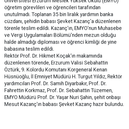
Üniversitesi Erzurum Meslek Yüksek Okulu (EMYO)
öğretim görevlileri ve öğrencileri tarafından
unutulmadı. Toplanan 35 bin liralık yardımın banka
cüzdanı, şehidin babası Şevket Kazanç'a düzenlenen
törenle teslim edildi. Kazanç'ın, EMYO'nun Muhasebe
ve Vergi Uygulamaları Bölümü'nden mezun olduğu
halde almadığı diploması ve öğrenci kimliği de yine
babasına teslim edildi.
Rektör Prof. Dr. Hikmet Koçak'ın makamında
düzenlenen törende, Erzurum Valisi Sebahattin
Öztürk, 9. Kolordu Komutanı Korgeneral Kenan
Hüsnüoğlu, İl Emniyet Müdürü H. Turgut Yıldız, Rektör
yardımcıları Prof. Dr. Samih Diyarbakır, Prof. Dr.
Fahrettin Korkmaz, Prof. Dr. Sebahattin Tüzemen,
EMYO Müdürü Prof. Dr. Yaşar Nuri Şahin, şehit onbaşı
Mesut Kazanç'ın babası Şevket Kazanç hazır bulundu.