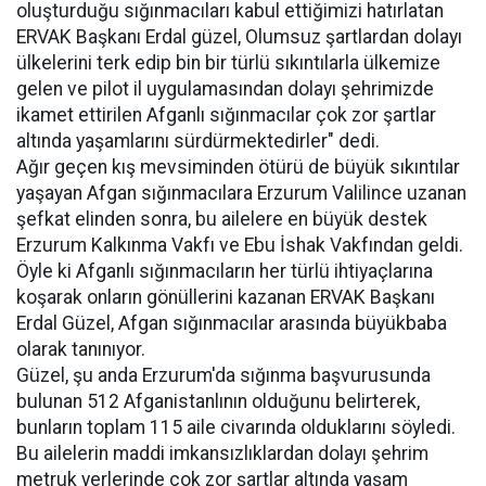
oluşturduğu sığınmacıları kabul ettiğimizi hatırlatan
ERVAK Başkanı Erdal güzel, Olumsuz şartlardan dolayı
ülkelerini terk edip bin bir türlü sıkıntılarla ülkemize
gelen ve pilot il uygulamasından dolayı şehrimizde
ikamet ettirilen Afganlı sığınmacılar çok zor şartlar
altında yaşamlarını sürdürmektedirler" dedi.
Ağır geçen kış mevsiminden ötürü de büyük sıkıntılar
yaşayan Afgan sığınmacılara Erzurum Valilince uzanan
şefkat elinden sonra, bu ailelere en büyük destek
Erzurum Kalkınma Vakfı ve Ebu İshak Vakfından geldi.
Öyle ki Afganlı sığınmacıların her türlü ihtiyaçlarına
koşarak onların gönüllerini kazanan ERVAK Başkanı
Erdal Güzel, Afgan sığınmacılar arasında büyükbaba
olarak tanınıyor.
Güzel, şu anda Erzurum'da sığınma başvurusunda
bulunan 512 Afganistanlının olduğunu belirterek,
bunların toplam 115 aile civarında olduklarını söyledi.
Bu ailelerin maddi imkansızlıklardan dolayı şehrim
metruk yerlerinde çok zor şartlar altında yaşam