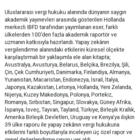
Uluslararası vergi hukuku alanında dünyanın saygın
akademik yayınevleri arasında gösterilen Hollanda
merkezli IBFD tarafından yayımlanan eser, farklı
ülkelerden 100'den fazla akademik raportör ve
uzmanın katkısıyla hazırlandı. Yapay zekânın
vergilendirme alanındaki etkilerini küresel ölçekte
karşılaştırmalı bir yaklaşımla ele alan kitapta;
Avustralya, Avusturya, Belarus, Belçika, Brezilya, Şili,
Çin, Çek Cumhuriyeti, Danimarka, Finlandiya, Almanya,
Yunanistan, Macaristan, Endonezya, İsrail, İtalya,
Japonya, Kazakistan, Letonya, Hollanda, Yeni Zelanda,
Nijerya, Kuzey Makedonya, Polonya, Portekiz,
Romanya, Sırbistan, Singapur, Slovakya, Güney Afrika,
İspanya, İsveç, Tayvan, Tayland, Türkiye, Birleşik Krallık,
Amerika Birleşik Devletleri, Uruguay ve Kenya'ya ilişkin
39 ülke raporu ile yapay zekânın vergi hukukuna
etkilerini farklı boyutlarıyla inceleyen üç özel rapor ve
genel değerlendirme raporu yer aldı.