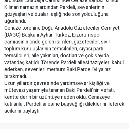
ardından Lalapaşa Camisi'nde cenaze namazı kılındı.
Kılınan namazın ardından Pardeli, sevenlerinin
gözyaşları ve duaları eşliğinde son yolculuğuna
uğurlandı.
Cenaze törenine Doğu Anadolu Gazeteciler Cemiyeti
(DAGC) Başkanı Ayhan Türkez, Erzurumspor
camiasının önde gelen isimleri, gazeteciler, sivil
toplum kuruluşlarının temsilcileri, siyasi parti
temsilcileri, aile yakınları, dostları ve çok sayıda
vatandaş katıldı. Törende Pardeli ailesi taziyeleri kabul
ederken, sevenleri merhum Baki Pardeli'yi yalnız
bırakmadı.
Uzun yıllardır çevresinde yardımsever kişiliği ve
mütevazı yaşamıyla tanınan Baki Pardeli'nin vefatı,
kentte derin bir üzüntüye neden oldu. Cenazeye
katılanlar, Pardeli ailesine başsağlığı dileklerini ileterek
acılarını paylaştı.