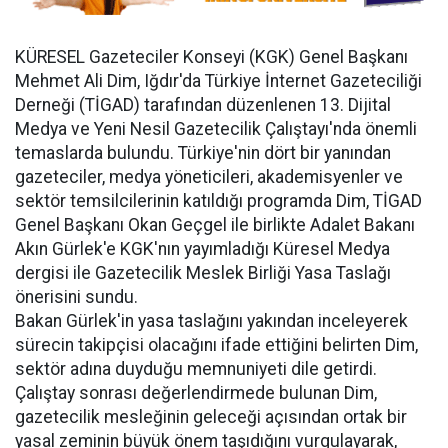
KÜRESEL Gazeteciler Konseyi (KGK) Genel Başkanı
Mehmet Ali Dim, Iğdır'da Türkiye İnternet Gazeteciliği
Derneği (TİGAD) tarafından düzenlenen 13. Dijital
Medya ve Yeni Nesil Gazetecilik Çalıştayı'nda önemli
temaslarda bulundu. Türkiye'nin dört bir yanından
gazeteciler, medya yöneticileri, akademisyenler ve
sektör temsilcilerinin katıldığı programda Dim, TİGAD
Genel Başkanı Okan Geçgel ile birlikte Adalet Bakanı
Akın Gürlek'e KGK'nın yayımladığı Küresel Medya
dergisi ile Gazetecilik Meslek Birliği Yasa Taslağı
önerisini sundu.
Bakan Gürlek'in yasa taslağını yakından inceleyerek
sürecin takipçisi olacağını ifade ettiğini belirten Dim,
sektör adına duyduğu memnuniyeti dile getirdi.
Çalıştay sonrası değerlendirmede bulunan Dim,
gazetecilik mesleğinin geleceği açısından ortak bir
yasal zeminin büyük önem taşıdığını vurgulayarak,