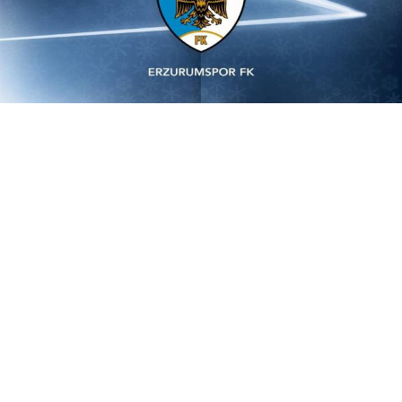
Yayınlanma:
08 Ağustos 2026 Cumartesi 12:02
Erzurumspor FK’nın Trendyol Süper Lig 2026-2027
sezonunda oynayacağı ilk 3 haftanın maç programı
belli oldu.
Türkiye Futbol Federasyonu’ndan alınan bilgilere göre