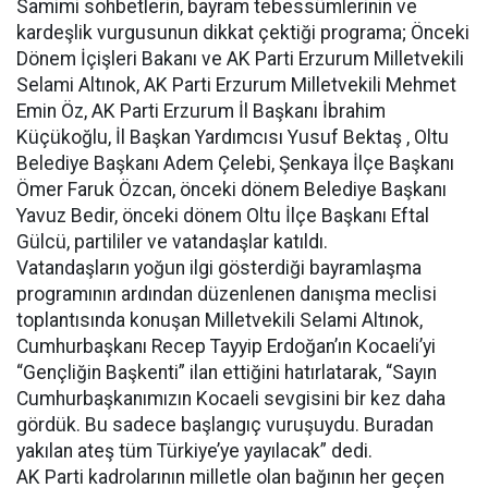
Samimi sohbetlerin, bayram tebessümlerinin ve
kardeşlik vurgusunun dikkat çektiği programa; Önceki
Dönem İçişleri Bakanı ve AK Parti Erzurum Milletvekili
Selami Altınok, AK Parti Erzurum Milletvekili Mehmet
Emin Öz, AK Parti Erzurum İl Başkanı İbrahim
Küçükoğlu, İl Başkan Yardımcısı Yusuf Bektaş , Oltu
Belediye Başkanı Adem Çelebi, Şenkaya İlçe Başkanı
Ömer Faruk Özcan, önceki dönem Belediye Başkanı
Yavuz Bedir, önceki dönem Oltu İlçe Başkanı Eftal
Gülcü, partililer ve vatandaşlar katıldı.
Vatandaşların yoğun ilgi gösterdiği bayramlaşma
programının ardından düzenlenen danışma meclisi
toplantısında konuşan Milletvekili Selami Altınok,
Cumhurbaşkanı Recep Tayyip Erdoğan’ın Kocaeli’yi
“Gençliğin Başkenti” ilan ettiğini hatırlatarak, “Sayın
Cumhurbaşkanımızın Kocaeli sevgisini bir kez daha
gördük. Bu sadece başlangıç vuruşuydu. Buradan
yakılan ateş tüm Türkiye’ye yayılacak” dedi.
AK Parti kadrolarının milletle olan bağının her geçen