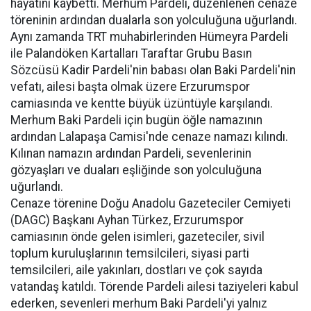
hayatını kaybetti. Merhum Pardeli, düzenlenen cenaze
töreninin ardından dualarla son yolculuğuna uğurlandı.
Aynı zamanda TRT muhabirlerinden Hümeyra Pardeli
ile Palandöken Kartalları Taraftar Grubu Basın
Sözcüsü Kadir Pardeli'nin babası olan Baki Pardeli'nin
vefatı, ailesi başta olmak üzere Erzurumspor
camiasında ve kentte büyük üzüntüyle karşılandı.
Merhum Baki Pardeli için bugün öğle namazının
ardından Lalapaşa Camisi'nde cenaze namazı kılındı.
Kılınan namazın ardından Pardeli, sevenlerinin
gözyaşları ve duaları eşliğinde son yolculuğuna
uğurlandı.
Cenaze törenine Doğu Anadolu Gazeteciler Cemiyeti
(DAGC) Başkanı Ayhan Türkez, Erzurumspor
camiasının önde gelen isimleri, gazeteciler, sivil
toplum kuruluşlarının temsilcileri, siyasi parti
temsilcileri, aile yakınları, dostları ve çok sayıda
vatandaş katıldı. Törende Pardeli ailesi taziyeleri kabul
ederken, sevenleri merhum Baki Pardeli'yi yalnız