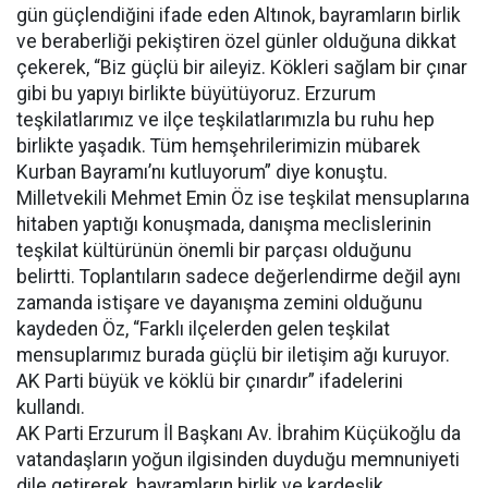
gün güçlendiğini ifade eden Altınok, bayramların birlik
ve beraberliği pekiştiren özel günler olduğuna dikkat
çekerek, “Biz güçlü bir aileyiz. Kökleri sağlam bir çınar
gibi bu yapıyı birlikte büyütüyoruz. Erzurum
teşkilatlarımız ve ilçe teşkilatlarımızla bu ruhu hep
birlikte yaşadık. Tüm hemşehrilerimizin mübarek
Kurban Bayramı’nı kutluyorum” diye konuştu.
Milletvekili Mehmet Emin Öz ise teşkilat mensuplarına
hitaben yaptığı konuşmada, danışma meclislerinin
teşkilat kültürünün önemli bir parçası olduğunu
belirtti. Toplantıların sadece değerlendirme değil aynı
zamanda istişare ve dayanışma zemini olduğunu
kaydeden Öz, “Farklı ilçelerden gelen teşkilat
mensuplarımız burada güçlü bir iletişim ağı kuruyor.
AK Parti büyük ve köklü bir çınardır” ifadelerini
kullandı.
AK Parti Erzurum İl Başkanı Av. İbrahim Küçükoğlu da
vatandaşların yoğun ilgisinden duyduğu memnuniyeti
dile getirerek, bayramların birlik ve kardeşlik