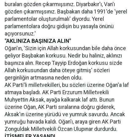
buraları gözden çıkarmışsınız. Diyarbakır'ı, Van'ı
gözden çıkarmışsınız. Başbakan daha 1991'de 'yerel
parlamentolar oluşturulmalı' diyordu. Yerel
parlamentolara doğru gidişin bu yasayla önünü
açıyorsunuz.'
"AKLINIZA BAŞINIZA ALIN"
Oğan'ın, 'Sizin için Allah korkusundan bile daha önce
geliyor Başbakan korkusu. Nedir bu haliniz, aklınızı
başınıza alın. Recep Tayyip Erdoğan korkusu sizde
Allah korkusundan daha öteye gitmiş' sözleri
gerginliğin artmasına neden oldu.
AK Parti'li milletvekilleri, bu sözleri üzerine Oğan'a laf
atmaya başladı. AK Parti Erzurum Milletvekili
Muhyettin Aksak, ayağa kalkarak laf attı. Bunun
üzerine Oğan, AK Parti sıralarına doğru giderek,
Aksak'ın üzerine yürüdü ve yumruk savurdu. Ancak
yumruğu havada kaldı. Oğan'ı, araya giren AK Parti
Zonguldak Milletvekili Özcan Ulupınar durdurdu.
İTİŞMELER YAŞANDI