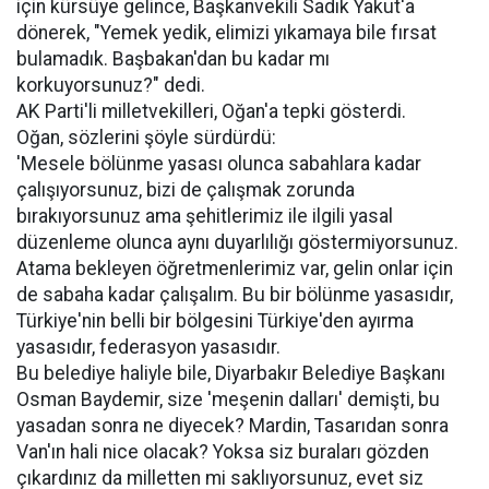
için kürsüye gelince, Başkanvekili Sadık Yakut'a
dönerek, "Yemek yedik, elimizi yıkamaya bile fırsat
bulamadık. Başbakan'dan bu kadar mı
korkuyorsunuz?" dedi.
AK Parti'li milletvekilleri, Oğan'a tepki gösterdi.
Oğan, sözlerini şöyle sürdürdü:
'Mesele bölünme yasası olunca sabahlara kadar
çalışıyorsunuz, bizi de çalışmak zorunda
bırakıyorsunuz ama şehitlerimiz ile ilgili yasal
düzenleme olunca aynı duyarlılığı göstermiyorsunuz.
Atama bekleyen öğretmenlerimiz var, gelin onlar için
de sabaha kadar çalışalım. Bu bir bölünme yasasıdır,
Türkiye'nin belli bir bölgesini Türkiye'den ayırma
yasasıdır, federasyon yasasıdır.
Bu belediye haliyle bile, Diyarbakır Belediye Başkanı
Osman Baydemir, size 'meşenin dalları' demişti, bu
yasadan sonra ne diyecek? Mardin, Tasarıdan sonra
Van'ın hali nice olacak? Yoksa siz buraları gözden
çıkardınız da milletten mi saklıyorsunuz, evet siz