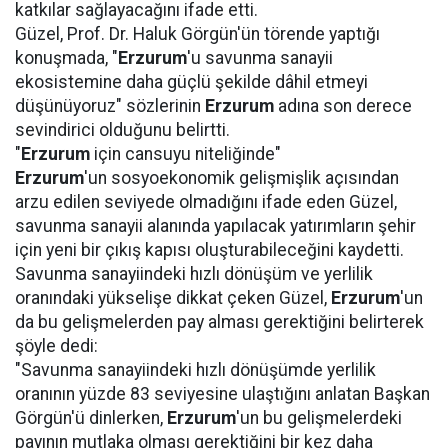
katkılar sağlayacağını ifade etti.
Güzel, Prof. Dr. Haluk Görgün'ün törende yaptığı
konuşmada, "
Erzurum
'u savunma sanayii
ekosistemine daha güçlü şekilde dâhil etmeyi
düşünüyoruz" sözlerinin
Erzurum
adına son derece
sevindirici olduğunu belirtti.
"
Erzurum
için cansuyu niteliğinde"
Erzurum
'un sosyoekonomik gelişmişlik açısından
arzu edilen seviyede olmadığını ifade eden Güzel,
savunma sanayii alanında yapılacak yatırımların şehir
için yeni bir çıkış kapısı oluşturabileceğini kaydetti.
Savunma sanayiindeki hızlı dönüşüm ve yerlilik
oranındaki yükselişe dikkat çeken Güzel,
Erzurum
'un
da bu gelişmelerden pay alması gerektiğini belirterek
şöyle dedi:
"Savunma sanayiindeki hızlı dönüşümde yerlilik
oranının yüzde 83 seviyesine ulaştığını anlatan Başkan
Görgün'ü dinlerken,
Erzurum
'un bu gelişmelerdeki
payının mutlaka olması gerektiğini bir kez daha