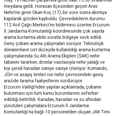
Olay, 10 Haziran Çarşamba günü saat 15.30 sıralarında
meydana geldi. Horasan ilçesinden geçen Aras
Nehri’ne giren Okan Koç (17), bir süre sonra akıntıya
kapılarak gözden kayboldu. Çevredekilerin durumu
112 Acil Çağrı Merkezi’ne bildirmesi üzerine Erzurum
İl Jandarma Komutanlığı koordinesinde çok sayıda
arama kurtarma ekibi süratle bölgeye sevk edildi.
Genç çobanı arama çalışmaları sürüyor. Teknolojik
donanımların üst düzeyde kullanıldığı arama kurtarma
çalışmalarında Su Altı Arama Ekipleri (SAK) nehir
tabanını tararken, dronlar vasıtasıyla nehir yatağı ve
kıyı şeridi havadan saniye saniye izleniyor. Komando,
JÖH ve asayiş timleri ise nehir çevresindeki geniş
arazide tarama faaliyetlerini sürdürüyor.
Erzurum Valiliği’nden yapılan açıklamada, çobanın
bulunması için tüm kamu kurumlarının seferber
edildiği belirtildi. Karadan, havadan ve su altından
yürütülen çalışmalara Erzurum İl Jandarma
Komutanlığı'na bağlı 10 personelden oluşan JAK Timi