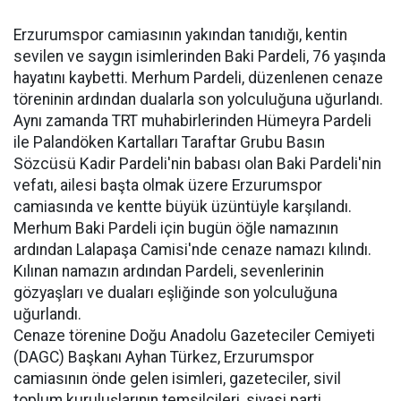
Erzurumspor camiasının yakından tanıdığı, kentin
sevilen ve saygın isimlerinden Baki Pardeli, 76 yaşında
hayatını kaybetti. Merhum Pardeli, düzenlenen cenaze
töreninin ardından dualarla son yolculuğuna uğurlandı.
Aynı zamanda TRT muhabirlerinden Hümeyra Pardeli
ile Palandöken Kartalları Taraftar Grubu Basın
Sözcüsü Kadir Pardeli'nin babası olan Baki Pardeli'nin
vefatı, ailesi başta olmak üzere Erzurumspor
camiasında ve kentte büyük üzüntüyle karşılandı.
Merhum Baki Pardeli için bugün öğle namazının
ardından Lalapaşa Camisi'nde cenaze namazı kılındı.
Kılınan namazın ardından Pardeli, sevenlerinin
gözyaşları ve duaları eşliğinde son yolculuğuna
uğurlandı.
Cenaze törenine Doğu Anadolu Gazeteciler Cemiyeti
(DAGC) Başkanı Ayhan Türkez, Erzurumspor
camiasının önde gelen isimleri, gazeteciler, sivil
toplum kuruluşlarının temsilcileri, siyasi parti