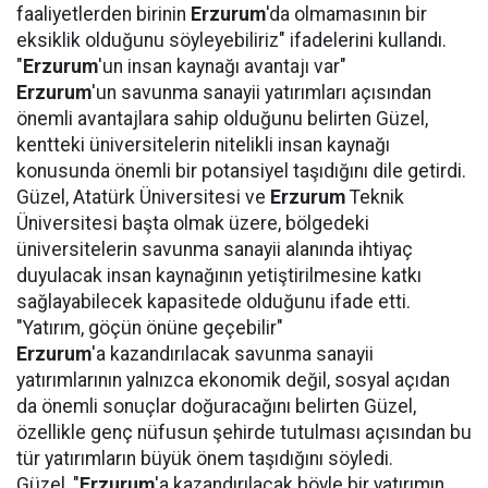
faaliyetlerden birinin
Erzurum
'da olmamasının bir
eksiklik olduğunu söyleyebiliriz" ifadelerini kullandı.
"
Erzurum
'un insan kaynağı avantajı var"
Erzurum
'un savunma sanayii yatırımları açısından
önemli avantajlara sahip olduğunu belirten Güzel,
kentteki üniversitelerin nitelikli insan kaynağı
konusunda önemli bir potansiyel taşıdığını dile getirdi.
Güzel, Atatürk Üniversitesi ve
Erzurum
Teknik
Üniversitesi başta olmak üzere, bölgedeki
üniversitelerin savunma sanayii alanında ihtiyaç
duyulacak insan kaynağının yetiştirilmesine katkı
sağlayabilecek kapasitede olduğunu ifade etti.
"Yatırım, göçün önüne geçebilir"
Erzurum
'a kazandırılacak savunma sanayii
yatırımlarının yalnızca ekonomik değil, sosyal açıdan
da önemli sonuçlar doğuracağını belirten Güzel,
özellikle genç nüfusun şehirde tutulması açısından bu
tür yatırımların büyük önem taşıdığını söyledi.
Güzel, "
Erzurum
'a kazandırılacak böyle bir yatırımın