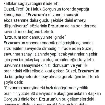
katkılar sağlayacağını ifade etti.
Güzel, Prof. Dr. Haluk Görgün'ün törende yaptığı
konuşmada, "
Erzurum
'u savunma sanayii
ekosistemine daha güçlü şekilde dâhil etmeyi
düşünüyoruz" sözlerinin
Erzurum
adına son derece
sevindirici olduğunu belirtti.
"
Erzurum
için cansuyu niteliğinde"
Erzurum
'un sosyoekonomik gelişmişlik açısından
arzu edilen seviyede olmadığını ifade eden Güzel,
savunma sanayii alanında yapılacak yatırımların şehir
için yeni bir çıkış kapısı oluşturabileceğini kaydetti.
Savunma sanayiindeki hızlı dönüşüm ve yerlilik
oranındaki yükselişe dikkat çeken Güzel,
Erzurum
'un
da bu gelişmelerden pay alması gerektiğini belirterek
şöyle dedi:
"Savunma sanayiindeki hızlı dönüşümde yerlilik
oranının yüzde 83 seviyesine ulaştığını anlatan Başkan
Görgün'ü dinlerken,
Erzurum
'un bu gelişmelerdeki
payının mutlaka olması gerektiğini bir kez daha