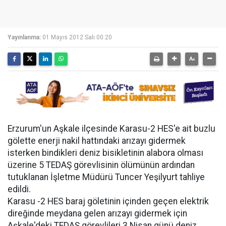
Yayınlanma:
01 Mayıs 2012 Salı 00:20
Erzurum'un Aşkale ilçesinde Karasu-2 HES'e ait buzlu
gölette enerji nakil hattındaki arızayı gidermek
isterken bindikleri deniz bisikletinin alabora olması
üzerine 5 TEDAŞ görevlisinin ölümünün ardından
tutuklanan İşletme Müdürü Tuncer Yeşilyurt tahliye
edildi.
Karasu -2 HES baraj göletinin içinden geçen elektrik
direğinde meydana gelen arızayı gidermek için
Aşkale'deki TEDAŞ görevlileri 3 Nisan günü deniz