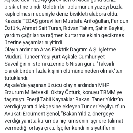
bisikletine bindi. Göletin bir bölümünün yüzeyi buzla
kaplı olması nedeniyle deniz bisikleti alabora oldu.
Kazada TEDAŞ görevlileri Mustafa Arifoğulları, Feridun
Öztürk, Ahmet Sait Turan, Rıdvan Takım, Şahin Baykal,
yardım çağrılarına rağmen kurtarma ekinin gecikmesi
üzerine yaşamlarını yitirdi.
Olayın ardından Aras Elektrik Dağıtım A.Ş. İşletme
Müdürü Tuncer Yeşilyurt Aşkale Cumhuriyet
Savcılığının istemi üzerine 5 Nisan günü 'Taksirli
olarak birden fazla kişinin ölümüne neden olmak'tan
tutuklandı.
Aşkale'de yaşanan üzücü olayın ardından MHP
Erzurum Milletvekili Oktay Öztürk, konuyu TBMM'ye
taşımıştı. Enerji Tabii Kaynaklar Bakanı Taner Yıldız'ın
verdiği yanıtı dilekçesine ekleyen Tuncer Yeşilyurt'un
Avukatı Ercüment Şenol, "Bakan Yıldız, önergeye
verdiği yanıtta kurumda hiç kimsenin işçilere talimat
vermediği ortaya çıktı. İşçiler kendi inisiyatiflerini