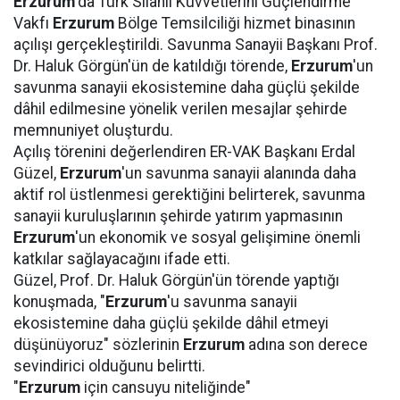
Erzurum
'da Türk Silahlı Kuvvetlerini Güçlendirme
Vakfı
Erzurum
Bölge Temsilciliği hizmet binasının
açılışı gerçekleştirildi. Savunma Sanayii Başkanı Prof.
Dr. Haluk Görgün'ün de katıldığı törende,
Erzurum
'un
savunma sanayii ekosistemine daha güçlü şekilde
dâhil edilmesine yönelik verilen mesajlar şehirde
memnuniyet oluşturdu.
Açılış törenini değerlendiren ER-VAK Başkanı Erdal
Güzel,
Erzurum
'un savunma sanayii alanında daha
aktif rol üstlenmesi gerektiğini belirterek, savunma
sanayii kuruluşlarının şehirde yatırım yapmasının
Erzurum
'un ekonomik ve sosyal gelişimine önemli
katkılar sağlayacağını ifade etti.
Güzel, Prof. Dr. Haluk Görgün'ün törende yaptığı
konuşmada, "
Erzurum
'u savunma sanayii
ekosistemine daha güçlü şekilde dâhil etmeyi
düşünüyoruz" sözlerinin
Erzurum
adına son derece
sevindirici olduğunu belirtti.
"
Erzurum
için cansuyu niteliğinde"