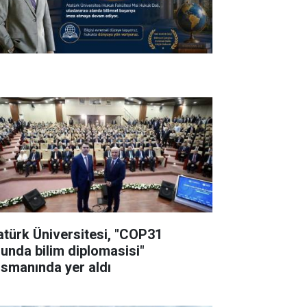
atürk Üniversitesi, "COP31
lunda bilim diplomasisi"
nsmanında yer aldı