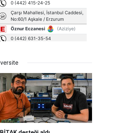
iversite
BİTAK desteği aldı