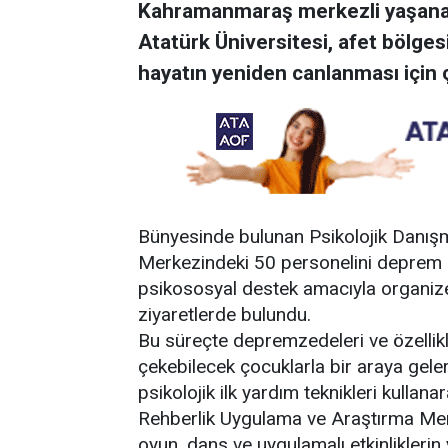
Kahramanmaraş merkezli yaşanan 
Atatürk Üniversitesi, afet bölge
hayatın yeniden canlanması için 
Bünyesinde bulunan Psikolojik Danış
Merkezindeki 50 personelini deprem b
psikososyal destek amacıyla organize
ziyaretlerde bulundu.
Bu süreçte depremzedeleri ve özellik
çekebilecek çocuklarla bir araya gelere
psikolojik ilk yardım teknikleri kulla
Rehberlik Uygulama ve Araştırma Merk
oyun, dans ve uygulamalı etkinliklerin 