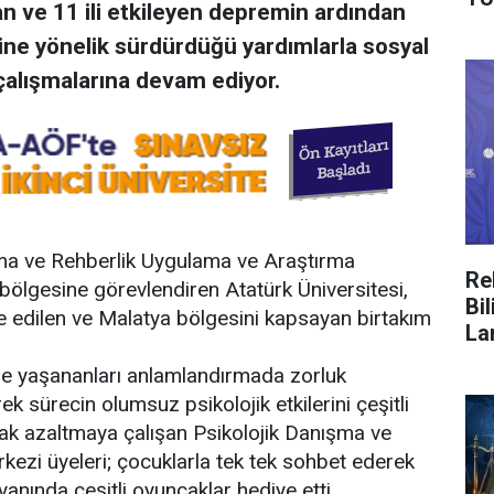
ve 11 ili etkileyen depremin ardından
sine yönelik sürdürdüğü yardımlarla sosyal
çalışmalarına devam ediyor.
ma ve Rehberlik Uygulama ve Araştırma
Re
ölgesine görevlendiren Atatürk Üniversitesi,
Bi
 edilen ve Malatya bölgesini kapsayan birtakım
La
le yaşananları anlamlandırmada zorluk
k sürecin olumsuz psikolojik etkilerini çeşitli
narak azaltmaya çalışan Psikolojik Danışma ve
ezi üyeleri; çocuklarla tek tek sohbet ederek
yanında çeşitli oyuncaklar hediye etti.