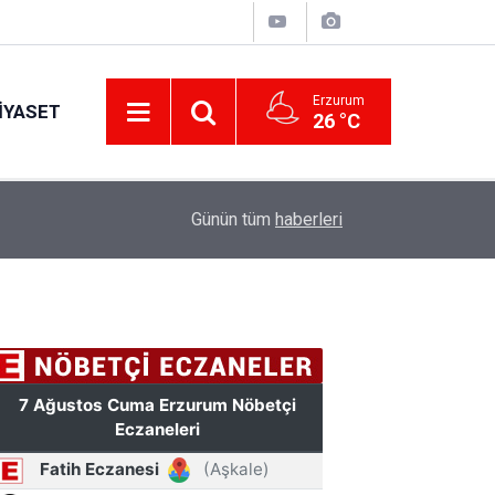
Erzurum
IYASET
26 °C
17:34
Erzurum’da gıda ve yem işletmelerine sıkı marka
Günün tüm
haberleri