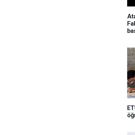
At
Fa
ba
ET
öğ