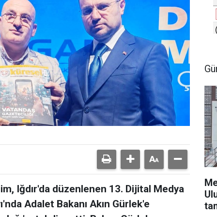
Gü
Me
m, Iğdır'da düzenlenen 13. Dijital Medya
Ul
yı'nda Adalet Bakanı Akın Gürlek'e
ta