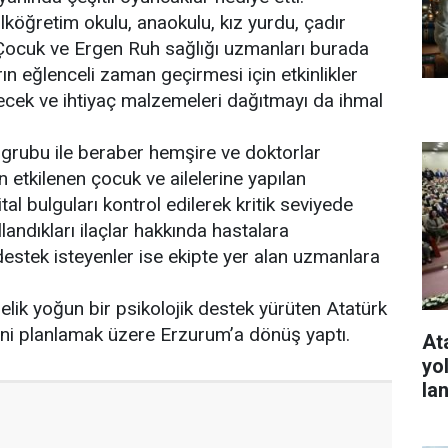
köğretim okulu, anaokulu, kız yurdu, çadır
n Çocuk ve Ergen Ruh sağlığı uzmanları burada
n eğlenceli zaman geçirmesi için etkinlikler
ecek ve ihtiyaç malzemeleri dağıtmayı da ihmal
 grubu ile beraber hemşire ve doktorlar
 etkilenen çocuk ve ailelerine yapılan
ital bulguları kontrol edilerek kritik seviyede
ullandıkları ilaçlar hakkında hastalara
 destek isteyenler ise ekipte yer alan uzmanlara
k yoğun bir psikolojik destek yürüten Atatürk
erini planlamak üzere Erzurum’a dönüş yaptı.
At
yo
la