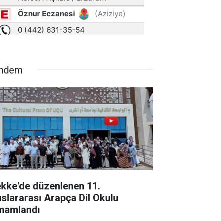
ndem
kke'de düzenlenen 11.
uslararası Arapça Dil Okulu
mamlandı