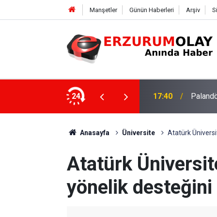
Manşetler
Günün Haberleri
Arşiv
S
su
24
17:37
TÜBİTAK
Anasayfa
Üniversite
Atatürk Üniversi
Atatürk Üniversit
yönelik desteğini