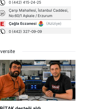
iversite
BİTAK desteği aldı