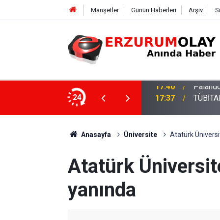
Manşetler
Günün Haberleri
Arşiv
S
su
24
17:37
TÜBİTAK
Anasayfa
Üniversite
Atatürk Ünivers
Atatürk Üniversi
yanında