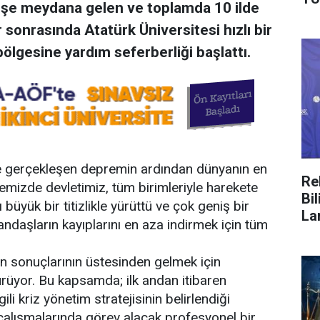
şe meydana gelen ve toplamda 10 ilde
 sonrasında Atatürk Üniversitesi hızlı bir
ölgesine yardım seferberliği başlattı.
e gerçekleşen depremin ardından dünyanın en
Re
kemizde devletimiz, tüm birimleriyle harekete
Bi
üyük bir titizlikle yürüttü ve çok geniş bir
La
andaşların kayıplarını en aza indirmek için tüm
in sonuçlarının üstesinden gelmek için
ürüyor. Bu kapsamda; ilk andan itibaren
li kriz yönetim stratejisinin belirlendiği
çalışmalarında görev alacak profesyonel bir