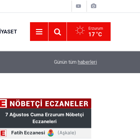
Erzurum
IYASET
17 °C
17:34
Erzurum’da gıda ve yem işletmelerine sıkı marka
Günün tüm
haberleri