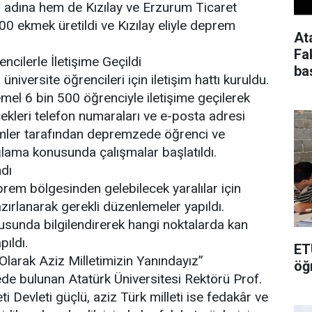
i adına hem de Kızılay ve Erzurum Ticaret
0 ekmek üretildi ve Kızılay eliyle deprem
At
Fa
ilerle İletişime Geçildi
ba
iversite öğrencileri için iletişim hattı kuruldu.
l 6 bin 500 öğrenciyle iletişime geçilerek
cekleri telefon numaraları ve e-posta adresi
birimler tarafından depremzede öğrenci ve
ağlama konusunda çalışmalar başlatıldı.
dı
rem bölgesinden gelebilecek yaralılar için
zırlanarak gerekli düzenlemeler yapıldı.
usunda bilgilendirerek hangi noktalarda kan
pıldı.
ET
Olarak Aziz Milletimizin Yanındayız”
öğ
mede bulunan Atatürk Üniversitesi Rektörü Prof.
 Devleti güçlü, aziz Türk milleti ise fedakâr ve