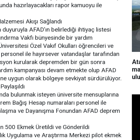
cunda hazırlayacakları rapor kamuoyu ile
alzemesi Akışı Sağlandı
uyuruyla AFAD’ın belirlediği ihtiyaç listesi
ındırma Vakfı bünyesinde bir yardım
niversitesi Özel Vakıf Okulları öğrencileri ve
 personel ile hayırsever vatandaşlar tarafından
At
asyon kurularak depremden bir gün sonra
ma
ni yardım kampanyası devam etmekte olup AFAD
ul
rine uygun olarak bölgeye sevkiyat sürdürülüyor.
Paylaşıldı
dımda bulunmak isteyen üniversite mensuplarına
prem Bağış Hesap numaraları personel ile
ardımlaşma ve Dayanışma Fonundan AFAD deprem
n 500 Ekmek Üretildi ve Gönderildi
ılık Uygulama ve Araştırma Merkezi pilot ekmek