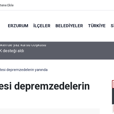
itene Ekle
ERZURUM
İLÇELER
BELEDIYELER
TÜRKIYE
S
 desteği aldı
itesi depremzedelerin yanında
tesi depremzedelerin