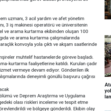
rem uzmanı, 3 acil yardım ve afet yönetim
nı, 3 iş makinesi operatörü ve üniversitenin
onel ve arama kurtarma ekibinden oluşan 100
m, gıda ve arama kurtarma çalışmalarında
 araçlık konvoyla yola çıktı ve akşam saatlerinde
mşireler muhtelif hastanelerde göreve başladı.
a-kurtarma faaliyetlerine katıldı. Kurulan çadır
izmet vermeye devam ediyor. Gönderilen ilk
lışmalarında deneyimli gönüllü başvuru çağrısı
At
acak
yo
 Bölümü ve Deprem Araştırma ve Uygulama
la
gedeki olası riskleri inceleme ve tespit etme
revlendirildi ve bölgeye gönderildi. Ekibin olay