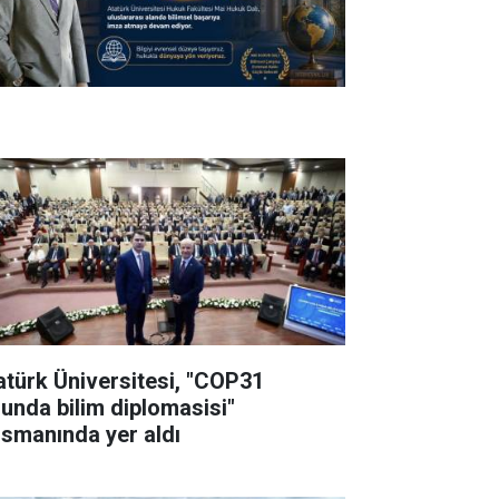
atürk Üniversitesi, "COP31
lunda bilim diplomasisi"
nsmanında yer aldı