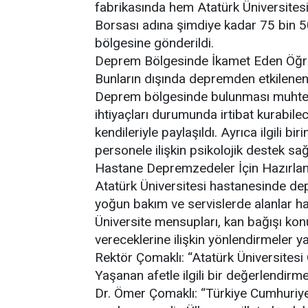
fabrikasında hem Atatürk Üniversites
Borsası adına şimdiye kadar 75 bin 50
bölgesine gönderildi.
Deprem Bölgesinde İkamet Eden Öğrenc
Bunların dışında depremden etkilenen ün
Deprem bölgesinde bulunması muhteme
ihtiyaçları durumunda irtibat kurabile
kendileriyle paylaşıldı. Ayrıca ilgili 
personele ilişkin psikolojik destek s
Hastane Depremzedeler İçin Hazırlan
Atatürk Üniversitesi hastanesinde dep
yoğun bakım ve servislerde alanlar ha
Üniversite mensupları, kan bağışı kon
vereceklerine ilişkin yönlendirmeler ya
Rektör Çomaklı: “Atatürk Üniversitesi 
Yaşanan afetle ilgili bir değerlendir
Dr. Ömer Çomaklı: “Türkiye Cumhuriyeti