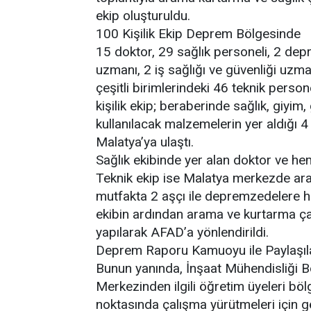
ekip oluşturuldu.
100 Kişilik Ekip Deprem Bölgesinde
15 doktor, 29 sağlık personeli, 2 dep
uzmanı, 2 iş sağlığı ve güvenliği uzma
çeşitli birimlerindeki 46 teknik pers
kişilik ekip; beraberinde sağlık, giyi
kullanılacak malzemelerin yer aldığı 4
Malatya’ya ulaştı.
Sağlık ekibinde yer alan doktor ve he
Teknik ekip ise Malatya merkezde aram
mutfakta 2 aşçı ile depremzedelere h
ekibin ardından arama ve kurtarma ça
yapılarak AFAD’a yönlendirildi.
Deprem Raporu Kamuoyu ile Paylaşıl
Bunun yanında, İnşaat Mühendisliği
Merkezinden ilgili öğretim üyeleri böl
noktasında çalışma yürütmeleri için gö