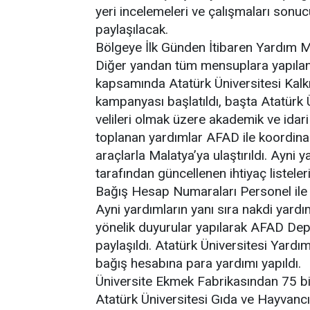
yeri incelemeleri ve çalışmaları sonu
paylaşılacak.
Bölgeye İlk Günden İtibaren Yardım M
Diğer yandan tüm mensuplara yapılan d
kapsamında Atatürk Üniversitesi Kalk
kampanyası başlatıldı, başta Atatürk Ü
velileri olmak üzere akademik ve idari
toplanan yardımlar AFAD ile koordin
araçlarla Malatya’ya ulaştırıldı. Ay
tarafından güncellenen ihtiyaç listele
Bağış Hesap Numaraları Personel ile 
Ayni yardımların yanı sıra nakdi yar
yönelik duyurular yapılarak AFAD De
paylaşıldı. Atatürk Üniversitesi Y
bağış hesabına para yardımı yapıldı.
Üniversite Ekmek Fabrikasından 75 bi
Atatürk Üniversitesi Gıda ve Hayvanc