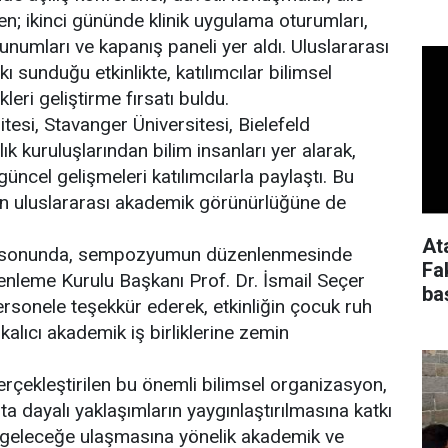
en; ikinci gününde klinik uygulama oturumları,
 sunumları ve kapanış paneli yer aldı. Uluslararası
 sunduğu etkinlikte, katılımcılar bilimsel
leri geliştirme fırsatı buldu.
si, Stavanger Üniversitesi, Bielefeld
lık kuruluşlarından bilim insanları yer alarak,
üncel gelişmeleri katılımcılarla paylaştı. Bu
inin uluslararası akademik görünürlüğüne de
At
n sonunda, sempozyumun düzenlenmesinde
Fa
eme Kurulu Başkanı Prof. Dr. İsmail Seçer
ba
rsonele teşekkür ederek, etkinliğin çocuk ruh
kalıcı akademik iş birliklerine zemin
erçekleştirilen bu önemli bilimsel organizasyon,
a dayalı yaklaşımların yaygınlaştırılmasına katkı
ir geleceğe ulaşmasına yönelik akademik ve