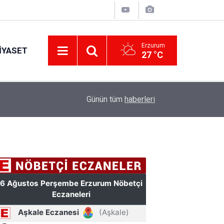
Erzurum
IYASET
27 °C
Erzurum’a yeni nesil dev eğitim kampüsü: Özel 
11:42
Günün tüm
haberleri
hazırlanacak