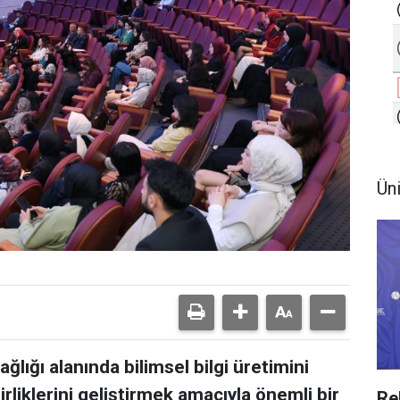
Ün
ğlığı alanında bilimsel bilgi üretimini
rliklerini geliştirmek amacıyla önemli bir
Re