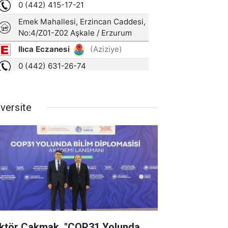
iversite
ktör Çakmak, "COP31 Yolunda