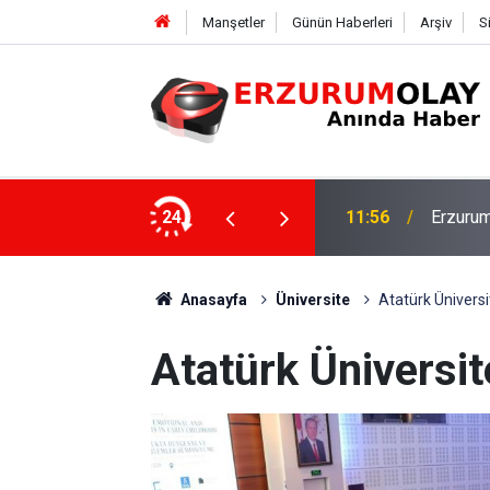
Manşetler
Günün Haberleri
Arşiv
S
Rektör 
şekkürü
24
11:50
Program
Anasayfa
Üniversite
Atatürk Üniversit
Atatürk Üniversite