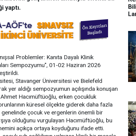
Bi
i yaptı.
La
şsal Problemler: Kanıta Dayalı Klinik
mları Sempozyumu", 01-02 Haziran 2026
ştirildi.
itesi, Stavanger Üniversitesi ve Bielefeld
olarak yer aldığı sempozyumun açılışında konuşan
r. Ahmet Hacımüftüoğlu, erken çocukluk
runlarının küresel ölçekte giderek daha fazla
 genelinde çocuk ve ergenlerin önemli bir
rşıya olduğunu vurgulayan Hacımüftüoğlu, bu
mini açıkça ortaya koyduğunu ifade etti.