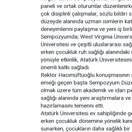
paneli ve ortak oturumlar düzenlenirk
çok disiplinli çalışmalar, sözlü bildiri
düzeyde alanında uzman isimlerin katkı
deneyimlerini paylaşma ve yeni iş birlik
Sempozyumda; West Virginia Üniversite
Üniversitesi ve çeşitli uluslararası sağ
erken çocukluk ruh sağlığı alanındaki g
yönüyle etkinlik, Atatürk Üniversites
önemli katkı sağladı.
Rektör Hacımüftüoğlu konuşmasını
emeği geçen başta Sempozyum Düzenl
olmak üzere tüm akademik ve idari pe
sağlığı alanında yeni araştırmalara ve 
hazırlamasını temenni etti.
Atatürk Üniversitesi ev sahipliğinde g
erken çocukluk dönemine yönelik kanıt
sunarken, çocukların daha sağlıklı b