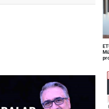
ET
Mü
pr