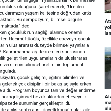
ocuk ruh sağlığının yalnızca klinik bir mesele
umluluk olduğuna işaret ederek, "Üretilen
ocuklarımızın yaşam kalitesine doğrudan katkı
tadır. Bu sempozyum, bilimsel bilgi ile
At
maktadır." dedi.
yo
rken çocukluk ruh sağlığı alanında önemli
la
rten Hacımüftüoğlu, özellikle ebeveyn-çocuk
ların uluslararası düzeyde bilimsel yayınlarla
2023 Kahramanmaraş depremleri sonrasında
k geliştirilen uygulamaların da uluslararası
üniversitenin bilimsel üretiminin toplumsal
urguladı.
yatri, çocuk gelişimi, eğitim bilimleri ve
gelerek çok disiplinli bir bakış açısıyla erken
le aldı. Program boyunca tanı ve değerlendirme
At
 nörogelişimsel bozukluklardan ebeveynlik
ma
elpazede sunumlar gerçekleştirildi.
ul
 açılış konferansı, davetli konuşmalar, aile