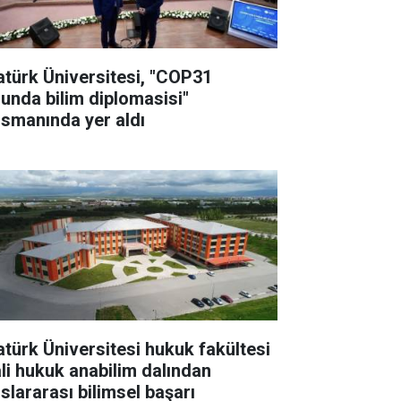
atürk Üniversitesi, "COP31
lunda bilim diplomasisi"
nsmanında yer aldı
atürk Üniversitesi hukuk fakültesi
li hukuk anabilim dalından
uslararası bilimsel başarı