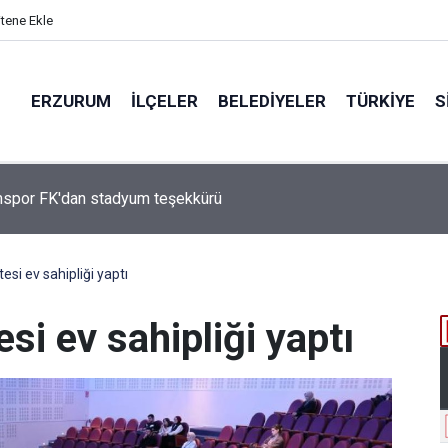
itene Ekle
ERZURUM
İLÇELER
BELEDIYELER
TÜRKIYE
S
Çakmak, "COP31 Yolunda Bilim Diplomasisi: Akademi Lansmanı"
ına Katıldı
esi ev sahipliği yaptı
si ev sahipliği yaptı