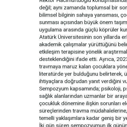
Rektör Hacımüftüoğlu konuşmasında, ç
değil; aynı zamanda toplumsal bir sor
bilimsel bilginin sahaya yansıması, ç
sunması açısından büyük önem taşımak
uygulama arasında güçlü köprüler kur
Atatürk Üniversitesinin son yıllarda e
akademik çalışmalar yürüttüğünü beli
etkileşim terapisine yönelik araştırma
desteklendiğini ifade etti. Ayrıca, 
travmaya maruz kalan çocuklara yöneli
literatürde yer bulduğunu belirterek, 
ihtiyaçlara doğrudan yanıt verdiğini v
Sempozyum kapsamında; psikoloji, psiki
sağlık alanlarından uzmanlar bir araya 
çocukluk dönemine ilişkin sorunları e
süreçlerinden travma müdahalelerine,
temelli yaklaşımlara kadar geniş bir y
İki gün süren sempozyumun ilk gününde