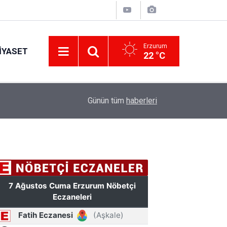
Erzurum
IYASET
22 °C
12:25
YÜRÜYEN PARALAR MANGASI
Günün tüm
haberleri