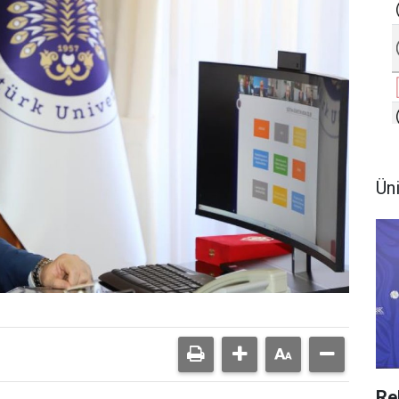
Ün
Re