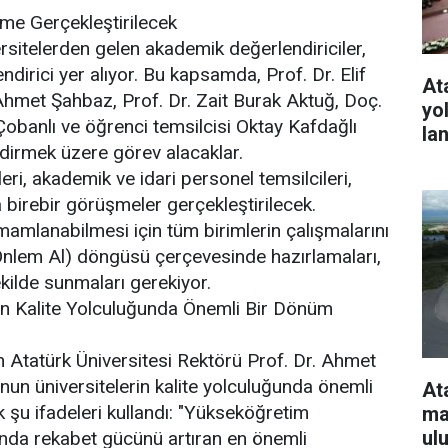
me Gerçekleştirilecek
rsitelerden gelen akademik değerlendiriciler,
ndirici yer alıyor. Bu kapsamda, Prof. Dr. Elif
At
 Ahmet Şahbaz, Prof. Dr. Zait Burak Aktuğ, Doç.
yo
 Çobanlı ve öğrenci temsilcisi Oktay Kafdağlı
la
endirmek üzere görev alacaklar.
eri, akademik ve idari personel temsilcileri,
a birebir görüşmeler gerçekleştirilecek.
amlanabilmesi için tüm birimlerin çalışmalarını
 Önlem Al) döngüsü çerçevesinde hazırlamaları,
 şekilde sunmaları gerekiyor.
in Kalite Yolculuğunda Önemli Bir Dönüm
n Atatürk Üniversitesi Rektörü Prof. Dr. Ahmet
un üniversitelerin kalite yolculuğunda önemli
At
 şu ifadeleri kullandı: "Yükseköğretim
ma
ul
landa rekabet gücünü artıran en önemli