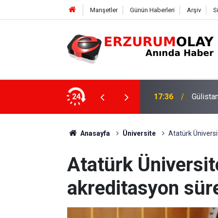
Manşetler
Günün Haberleri
Arşiv
S
ki dalgıca tutuklama
24
12:29
Anasayfa
Üniversite
Atatürk Üniversi
Atatürk Üniversit
akreditasyon süre