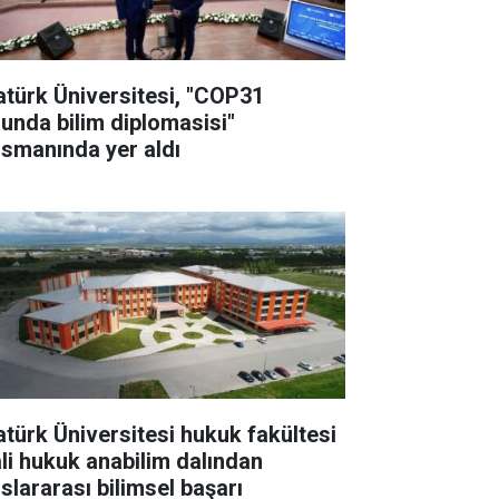
atürk Üniversitesi, "COP31
lunda bilim diplomasisi"
nsmanında yer aldı
atürk Üniversitesi hukuk fakültesi
li hukuk anabilim dalından
uslararası bilimsel başarı