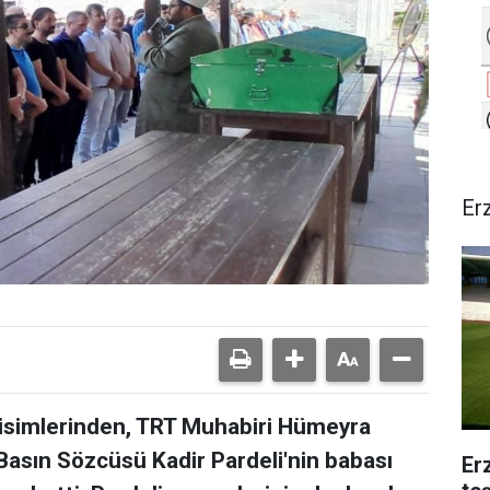
Er
isimlerinden, TRT Muhabiri Hümeyra
 Basın Sözcüsü Kadir Pardeli'nin babası
Er