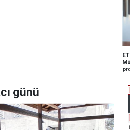
ET
Mü
pr
acı günü