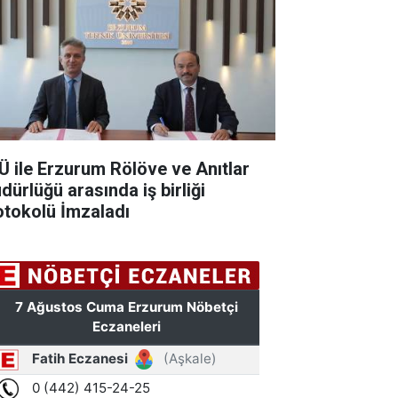
Ü ile Erzurum Rölöve ve Anıtlar
dürlüğü arasında iş birliği
otokolü İmzaladı