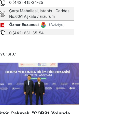
iversite
ktör Çakmak, "COP31 Yolunda