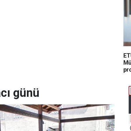
ET
Mü
pr
acı günü