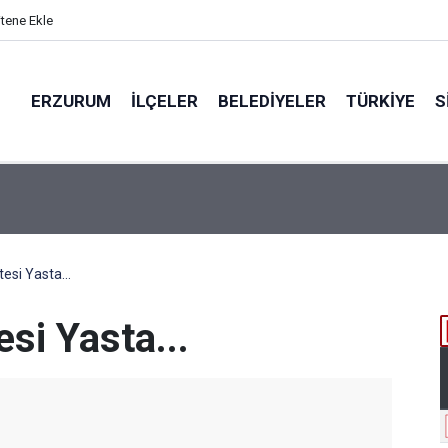
itene Ekle
ERZURUM
İLÇELER
BELEDIYELER
TÜRKIYE
S
EN PARALAR MANGASI
esi Yasta...
si Yasta...