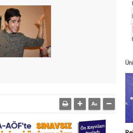
Ün
Re