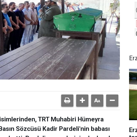
Er
isimlerinden, TRT Muhabiri Hümeyra
 Basın Sözcüsü Kadir Pardeli'nin babası
Er