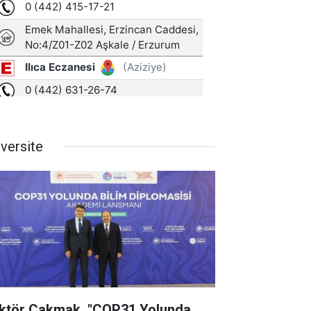
iversite
ktör Çakmak, "COP31 Yolunda