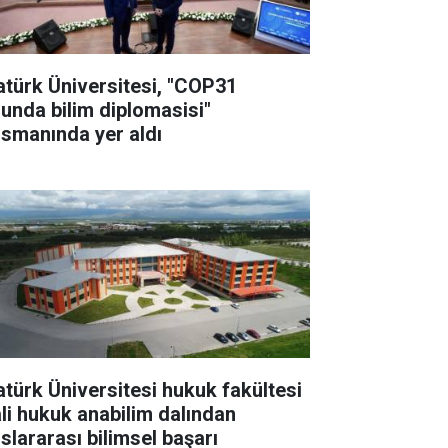
atürk Üniversitesi, "COP31
lunda bilim diplomasisi"
nsmanında yer aldı
atürk Üniversitesi hukuk fakültesi
li hukuk anabilim dalından
uslararası bilimsel başarı