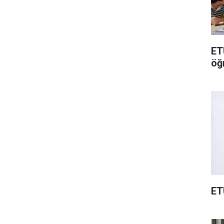
ET
öğ
ET