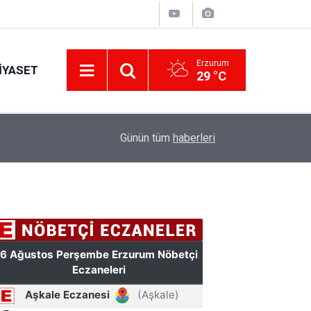
Erzurum
IYASET
29 °C
11:56
Erzurumspor FK'dan stadyum teşekkürü
Günün tüm
haberleri