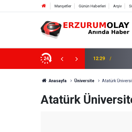
Manşetler
Günün Haberleri
Arşiv
S
24
12:25
YÜRÜY
Anasayfa
Üniversite
Atatürk Üniversit
Atatürk Üniversite