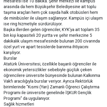
mesafesi ise 10 dakika. Şehir merkezi ile kampüs
arasında da hem Büyükşehir Belediyesine ait toplu
taşıma araçları hem çok sayıda halk otobüsleri hem
de minibüsler ile ulaşım sağlanıyor. Kampüs içi ulaşım
ise ring hizmetiyle sürdürülüyor.
Başka illerden gelen öğrenciler, KYK’ya ait toplam 35
bin kişi kapasiteli 20 yurtta ve şehir merkezine 5
dakikalık ulaşım mesafesinde bulunan 200 civarında
özel yurt ve apart tesislerde barınma ihtiyacını
karşılıyor.
Burslar
Atatürk Üniversitesi, özellikle başarılı öğrenciler ile
ekonomik yetersizlikler sebebiyle güçlük çeken
öğrencilere üniversite bünyesinde bulunan Kalkınma
Vakfı aracılığıyla burslar veriyor. Ayrıca Rektörlük
birimlerinde "Kısmi (Yarı) Zamanlı Öğrenci Çalıştırma
Programı ile üniversite genelinde İŞKUR Gençlik
Programı" da uygulanıyor.
Sağlık hizmetleri