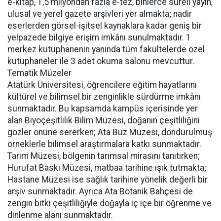
e-kitap, 1,5 milyondan fazla e-tez, binlerce süreli yayın,
ulusal ve yerel gazete arşivleri yer almakta; nadir
eserlerden görsel-işitsel kaynaklara kadar geniş bir
yelpazede bilgiye erişim imkânı sunulmaktadır. 1
merkez kütüphanenin yanında tüm fakültelerde özel
kütüphaneler ile 3 adet okuma salonu mevcuttur.
Tematik Müzeler
Atatürk Üniversitesi, öğrencilere eğitim hayatlarını
kültürel ve bilimsel bir zenginlikle sürdürme imkânı
sunmaktadır. Bu kapsamda kampüs içerisinde yer
alan Biyoçeşitlilik Bilim Müzesi, doğanın çeşitliliğini
gözler önüne sererken; Ata Buz Müzesi, dondurulmuş
örneklerle bilimsel araştırmalara katkı sunmaktadır.
Tarım Müzesi, bölgenin tarımsal mirasını tanıtırken;
Hurufat Baskı Müzesi, matbaa tarihine ışık tutmakta;
Hastane Müzesi ise sağlık tarihine yönelik değerli bir
arşiv sunmaktadır. Ayrıca Ata Botanik Bahçesi de
zengin bitki çeşitliliğiyle doğayla iç içe bir öğrenme ve
dinlenme alanı sunmaktadır.