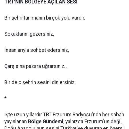
TRT’NİN BÖLGEYE AÇILAN SESİ
Bir şehri tanımanın birçok yolu vardır.
Sokaklarını gezersiniz,
İnsanlarıyla sohbet edersiniz,
Çarşısına pazara uğrarsınız…
Bir de o şehrin sesini dinlersiniz.
*
İşte uzun yıllardır TRT Erzurum Radyosu'nda her sabah
yayınlanan
Bölge Gündemi
, yalnızca Erzurum'un değil,
Doğu Anadolu'nun sesini Türkiye'ye duyuran en önemli