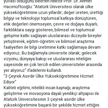
yuvası olduğunu belirten Rektör Prof. Dr. Ahmet
Hacımüftüoğlu: "Atatürk Üniversitesi olarak ülke
yükseköğretimine uzun yıllardır; değer üreten, ürettiği
bilgiyi ve teknolojiyi toplumsal katkıya dönüştüren,
etik değerleri önemseyen, çevre ve doğaya duyarlı,
farklılıklara saygı gösteren, bilimsel ve toplumsal
gelişime katkı sağlayan uluslararası düzeyde bireyler
yetiştirerek, eğitim-öğretim ve bilimsel araştırma
faaliyetleri ile bilgi üretimine katkı sağlamaya devam
ediyoruz. Bu bağlamıyla üniversite olarak; gelecek
vizyonu, dünyaya bakışı ve uluslararası niteliğini
sayesinde en çok tercih edilen üniversiteler arasında
yer alıyoruz" ifadelerini kullandı.
"3 Çeyrek Asırdır Ülke Yükseköğretimine Hizmet
Ediyor"
Kaliteli eğitimi, nitelikli insan kaynağı, araştırma
geliştirme ve inovasyona dayalı yenilikçi altyapısı ile
Atatürk Üniversitesinin 3 çeyrek asırdır ülke
yükseköğretimine başarılı bir şekilde hizmet ettiğini