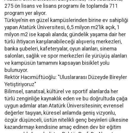
275 ön lisans ve lisans programı ile toplamda 711
program yer alıyor.
Türkiye’nin en güzel kampüslerinden birine ev sahipliği
yapan Atatürk Üniversitesi, 6,5 milyon m2’lik açık, 1
milyon m2 ise kapalı alanda; gündelik yaşama dair her
türlü ihtiyacın karşılanabileceği alışveriş merkezleri,
banka şubeleri, kafeteryalar, oyun alanları, sinema
salonları, sağlık ve spor merkezleri ile yürüyüş alanları
ve kampüsün tamamını kapsayan bisiklet yolu
bulunuyor.
Rektör Hacımüftüoğlu: "Uluslararası Düzeyde Bireyler
Yetiştiriyoruz"
Bilimsel, sanatsal, kültürel ve sportif alanlarda her
türlü zenginliğe kaynaklık eden ve bu doğrultuda çağa
uygun adımlar atan Atatürk Üniversitesinin; evrensel
değerler taşıyan, küresel anlamda geniş vizyonlu,
özgür düşünceli, üstün nitelikli genç beyinleri ülkesine
kazandırmayı kendisine amaç edinen dev bir eğitim