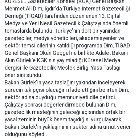
KÜRESEL Gazeteciler Konseyi (KGK) Genel Başkanı
Mehmet Ali Dim, Iğdır'da Türkiye İnternet Gazeteciliği
Derneği (TİGAD) tarafından düzenlenen 13. Dijital
Medya ve Yeni Nesil Gazetecilik Çalıştayı'nda önemli
temaslarda bulundu. Türkiye'nin dört bir yanından
gazeteciler, medya yöneticileri, akademisyenler ve
sektör temsilcilerinin katıldığı programda Dim, TİGAD
Genel Başkanı Okan Geçgel ile birlikte Adalet Bakanı
Akın Gürlek'e KGK'nın yayımladığı Küresel Medya
dergisi ile Gazetecilik Meslek Birliği Yasa Taslağı
önerisini sundu.
Bakan Gürlek'in yasa taslağını yakından inceleyerek
sürecin takipçisi olacağını ifade ettiğini belirten Dim,
sektör adına duyduğu memnuniyeti dile getirdi.
Çalıştay sonrası değerlendirmede bulunan Dim,
gazetecilik mesleğinin geleceği açısından ortak bir
yasal zeminin büyük önem taşıdığını vurgulayarak,
Bakan Gürlek'in yaklaşımının sektör adına umut verici
olduğunu söyledi.