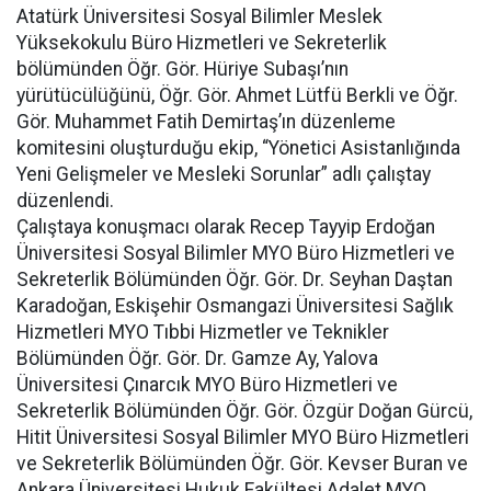
Atatürk Üniversitesi Sosyal Bilimler Meslek
Yüksekokulu Büro Hizmetleri ve Sekreterlik
bölümünden Öğr. Gör. Hüriye Subaşı’nın
yürütücülüğünü, Öğr. Gör. Ahmet Lütfü Berkli ve Öğr.
Gör. Muhammet Fatih Demirtaş’ın düzenleme
komitesini oluşturduğu ekip, “Yönetici Asistanlığında
Yeni Gelişmeler ve Mesleki Sorunlar” adlı çalıştay
düzenlendi.
Çalıştaya konuşmacı olarak Recep Tayyip Erdoğan
Üniversitesi Sosyal Bilimler MYO Büro Hizmetleri ve
Sekreterlik Bölümünden Öğr. Gör. Dr. Seyhan Daştan
Karadoğan, Eskişehir Osmangazi Üniversitesi Sağlık
Hizmetleri MYO Tıbbi Hizmetler ve Teknikler
Bölümünden Öğr. Gör. Dr. Gamze Ay, Yalova
Üniversitesi Çınarcık MYO Büro Hizmetleri ve
Sekreterlik Bölümünden Öğr. Gör. Özgür Doğan Gürcü,
Hitit Üniversitesi Sosyal Bilimler MYO Büro Hizmetleri
ve Sekreterlik Bölümünden Öğr. Gör. Kevser Buran ve
Ankara Üniversitesi Hukuk Fakültesi Adalet MYO