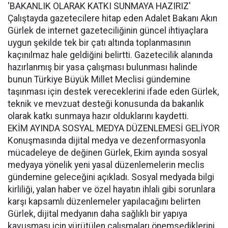
'BAKANLIK OLARAK KATKI SUNMAYA HAZIRIZ'
Çalıştayda gazetecilere hitap eden Adalet Bakanı Akın
Gürlek de internet gazeteciliğinin güncel ihtiyaçlara
uygun şekilde tek bir çatı altında toplanmasının
kaçınılmaz hale geldiğini belirtti. Gazetecilik alanında
hazırlanmış bir yasa çalışması bulunması halinde
bunun Türkiye Büyük Millet Meclisi gündemine
taşınması için destek vereceklerini ifade eden Gürlek,
teknik ve mevzuat desteği konusunda da bakanlık
olarak katkı sunmaya hazır olduklarını kaydetti.
EKİM AYINDA SOSYAL MEDYA DÜZENLEMESİ GELİYOR
Konuşmasında dijital medya ve dezenformasyonla
mücadeleye de değinen Gürlek, Ekim ayında sosyal
medyaya yönelik yeni yasal düzenlemelerin meclis
gündemine geleceğini açıkladı. Sosyal medyada bilgi
kirliliği, yalan haber ve özel hayatın ihlali gibi sorunlara
karşı kapsamlı düzenlemeler yapılacağını belirten
Gürlek, dijital medyanın daha sağlıklı bir yapıya
kavuşması için yürütülen çalışmaları önemsediklerini