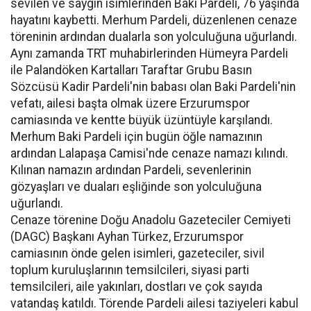
sevilen ve saygın isimlerinden Baki Pardeli, 76 yaşında
hayatını kaybetti. Merhum Pardeli, düzenlenen cenaze
töreninin ardından dualarla son yolculuğuna uğurlandı.
Aynı zamanda TRT muhabirlerinden Hümeyra Pardeli
ile Palandöken Kartalları Taraftar Grubu Basın
Sözcüsü Kadir Pardeli'nin babası olan Baki Pardeli'nin
vefatı, ailesi başta olmak üzere Erzurumspor
camiasında ve kentte büyük üzüntüyle karşılandı.
Merhum Baki Pardeli için bugün öğle namazının
ardından Lalapaşa Camisi'nde cenaze namazı kılındı.
Kılınan namazın ardından Pardeli, sevenlerinin
gözyaşları ve duaları eşliğinde son yolculuğuna
uğurlandı.
Cenaze törenine Doğu Anadolu Gazeteciler Cemiyeti
(DAGC) Başkanı Ayhan Türkez, Erzurumspor
camiasının önde gelen isimleri, gazeteciler, sivil
toplum kuruluşlarının temsilcileri, siyasi parti
temsilcileri, aile yakınları, dostları ve çok sayıda
vatandaş katıldı. Törende Pardeli ailesi taziyeleri kabul