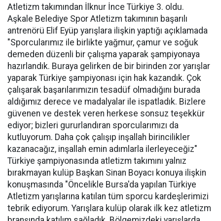
Atletizm takımından İlknur İnce Türkiye 3. oldu.
Aşkale Belediye Spor Atletizm takımının başarılı
antrenörü Elif Eyüp yarışlara ilişkin yaptığı açıklamada
"Sporcularımız ile birlikte yağmur, çamur ve soğuk
demeden düzenli bir çalışma yaparak şampiyonaya
hazırlandık. Buraya gelirken de bir birinden zor yarışlar
yaparak Türkiye şampiyonası için hak kazandık. Çok
çalışarak başarılarımızın tesadüf olmadığını burada
aldığımız derece ve madalyalar ile ispatladık. Bizlere
güvenen ve destek veren herkese sonsuz teşekkür
ediyor; bizleri gururlandıran sporcularımızı da
kutluyorum. Daha çok çalışıp inşallah birincilikler
kazanacağız, inşallah emin adımlarla ilerleyeceğiz"
Türkiye şampiyonasında atletizm takımını yalnız
bırakmayan kulüp Başkan Sinan Boyacı konuya ilişkin
konuşmasında "Öncelikle Bursa'da yapılan Türkiye
Atletizm yarışlarına katılan tüm sporcu kardeşlerimizi
tebrik ediyorum. Yarışlara kulüp olarak ilk kez atletizm
branşında katılım sağladık. Bölgemizdeki yarışlarda