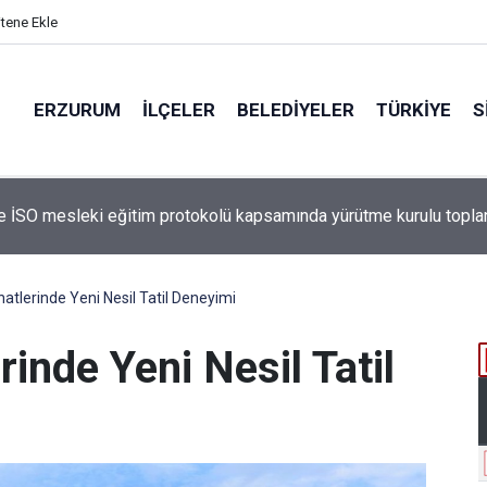
itene Ekle
ERZURUM
İLÇELER
BELEDIYELER
TÜRKIYE
S
 İSO mesleki eğitim protokolü kapsamında yürütme kurulu topla
tlerinde Yeni Nesil Tatil Deneyimi
inde Yeni Nesil Tatil