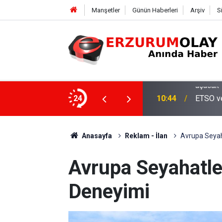
Manşetler
Günün Haberleri
Arşiv
S
asaray maçıyla tam kapasiteyle kapılarını
24
10:44
ETSO ve
Anasayfa
Reklam - İlan
Avrupa Seyaha
Avrupa Seyahatler
Deneyimi