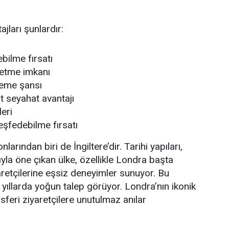
jları şunlardır:
bilme fırsatı
şfetme imkanı
leme şansı
t seyahat avantajı
eri
eşfedebilme fırsatı
arından biri de İngiltere’dir. Tarihi yapıları,
yla öne çıkan ülke, özellikle Londra başta
aretçilerine eşsiz deneyimler sunuyor. Bu
yıllarda yoğun talep görüyor. Londra’nın ikonik
sferi ziyaretçilere unutulmaz anılar