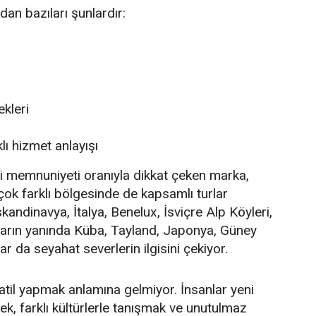
an bazıları şunlardır:
kleri
ı hizmet anlayışı
ri memnuniyeti oranıyla dikkat çeken marka,
çok farklı bölgesinde de kapsamlı turlar
skandinavya, İtalya, Benelux, İsviçre Alp Köyleri,
aların yanında Küba, Tayland, Japonya, Güney
ar da seyahat severlerin ilgisini çekiyor.
il yapmak anlamına gelmiyor. İnsanlar yeni
mek, farklı kültürlerle tanışmak ve unutulmaz