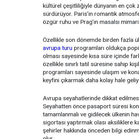
kültürel çeşitliliğiyle dünyanın en çok
sürdürüyor. Paris’in romantik atmosfe
özgür ruhu ve Prag’ın masalsı mimarisi 
Özellikle son dönemde birden fazla ü
avrupa turu
programları oldukça popüle
olması sayesinde kısa süre içinde far
özellikle sınırlı tatil süresine sahip kiş
programları sayesinde ulaşım ve kon
keyfini çıkarmak daha kolay hale geliy
Avrupa seyahatlerinde dikkat edilmes
Seyahatten önce pasaport süresi kontro
tamamlanmalı ve gidilecek ülkenin hava
sigortası yaptırmak olası aksiliklere 
şehirler hakkında önceden bilgi edin
olur.