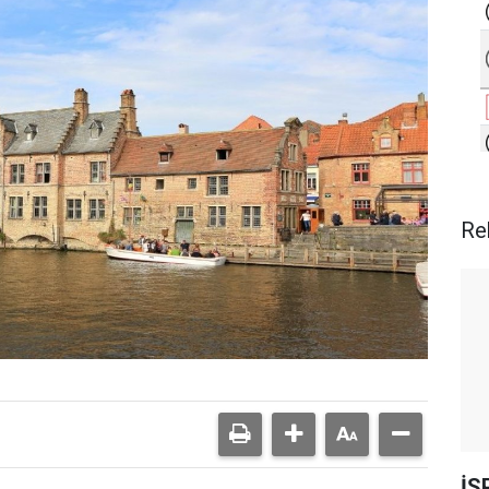
Re
İS