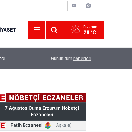
Erzurum
IYASET
28 °C
ndı
10:41
Erzurum Adliyesi'nde yangın: 2 kişi dumandan et
Günün tüm
haberleri