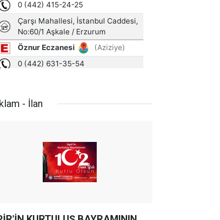
klam - İlan
PİR'İN KURTULUŞ BAYRAMININ