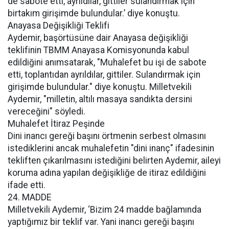
de sabote etti, ayrıldılar, gittiler sulandırmak için
birtakım girişimde bulundular.’ diye konuştu.
Anayasa Değişikliği Teklifi
Aydemir, başörtüsüne dair Anayasa değişikliği
teklifinin TBMM Anayasa Komisyonunda kabul
edildiğini anımsatarak, "Muhalefet bu işi de sabote
etti, toplantıdan ayrıldılar, gittiler. Sulandırmak için
girişimde bulundular." diye konuştu. Milletvekili
Aydemir, "milletin, altılı masaya sandıkta dersini
vereceğini" söyledi.
Muhalefet İtiraz Peşinde
Dini inancı gereği başını örtmenin serbest olmasını
istediklerini ancak muhalefetin "dini inanç" ifadesinin
tekliften çıkarılmasını istediğini belirten Aydemir, aileyi
koruma adına yapılan değişikliğe de itiraz edildiğini
ifade etti.
24. MADDE
Milletvekili Aydemir, ‘Bizim 24 madde bağlamında
yaptığımız bir teklif var. Yani inancı gereği başını