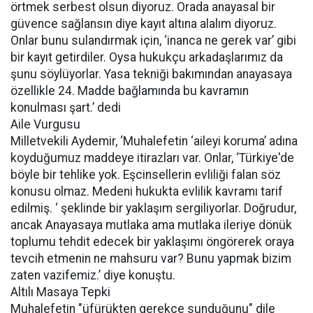
örtmek serbest olsun diyoruz. Orada anayasal bir
güvence sağlansın diye kayıt altına alalım diyoruz.
Onlar bunu sulandırmak için, ‘inanca ne gerek var’ gibi
bir kayıt getirdiler. Oysa hukukçu arkadaşlarımız da
şunu söylüyorlar. Yasa tekniği bakımından anayasaya
özellikle 24. Madde bağlamında bu kavramın
konulması şart.’ dedi
Aile Vurgusu
Milletvekili Aydemir, ‘Muhalefetin ‘aileyi koruma’ adına
koyduğumuz maddeye itirazları var. Onlar, ‘Türkiye'de
böyle bir tehlike yok. Eşcinsellerin evliliği falan söz
konusu olmaz. Medeni hukukta evlilik kavramı tarif
edilmiş. ‘ şeklinde bir yaklaşım sergiliyorlar. Doğrudur,
ancak Anayasaya mutlaka ama mutlaka ileriye dönük
toplumu tehdit edecek bir yaklaşımı öngörerek oraya
tevcih etmenin ne mahsuru var? Bunu yapmak bizim
zaten vazifemiz.’ diye konuştu.
Altılı Masaya Tepki
Muhalefetin "üfürükten gerekçe sunduğunu" dile