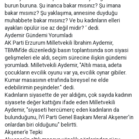
burun buruna. Şu inanca bakar mısınız? Şu imana
bakar mısınız? Şu yaklaşıma, annesine duyduğu
muhabbete bakar mısınız? Ve bu kadınların elleri
ayakları öpülür ise az değil midir? ‘ dedi.
Aydemir Gündemi Yorumladı
AK Parti Erzurum Milletvekili İbrahim Aydemir,
TBMM’de düzenlediği basın toplantısında son siyasi
gelişmeleri ele aldı, seçim sürecine ilişkin gündemi
yorumladı. Milletvekili Aydemir, "Altılı masa, adeta
çocukların evcilik oyunu var ya, evcilik oynar gibiler.
Kumar masasının etrafında bireysel ne elde
edebilirimin peşindeler." dedi.
Kadınların siyasette de yer aldığını, çok sayıda kadının
siyasete değer kattığını ifade eden Milletvekili
Aydemir, "siyaseti hercümerç eden kadınların da
bulunduğunu, İYİ Parti Genel Başkanı Meral Akşener'in
onlardan biri olduğunu" belirtti.
Akşener’e Tepki