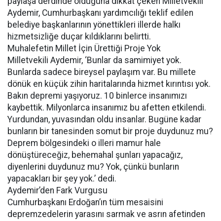
paylaşa derdinde olduğuna dikkat çeken Milletvekili
Aydemir, Cumhurbaşkanı yardımcılığı teklif edilen
belediye başkanlarının yönettikleri illerde halkı
hizmetsizliğe duçar kıldıklarını belirtti.
Muhalefetin Millet İçin Ürettiği Proje Yok
Milletvekili Aydemir, ‘Bunlar da samimiyet yok.
Bunlarda sadece bireysel paylaşım var. Bu millete
dönük en küçük zihin haritalarında hizmet kırıntısı yok.
Bakın depremi yaşıyoruz. 10 binlerce insanımızı
kaybettik. Milyonlarca insanımız bu afetten etkilendi.
Yurdundan, yuvasından oldu insanlar. Bugüne kadar
bunların bir tanesinden somut bir proje duydunuz mu?
Deprem bölgesindeki o illeri mamur hale
dönüştüreceğiz, behemahal şunları yapacağız,
diyenlerini duydunuz mu? Yok, çünkü bunların
yapacakları bir şey yok.’ dedi.
Aydemir’den Fark Vurgusu
Cumhurbaşkanı Erdoğan’ın tüm mesaisini
depremzedelerin yarasını sarmak ve asrın afetinden