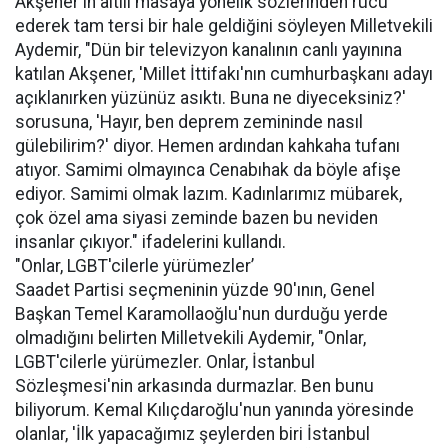
Akşener'in altılı masaya yönelik sözlerinden rücu
ederek tam tersi bir hale geldiğini söyleyen Milletvekili
Aydemir, "Dün bir televizyon kanalının canlı yayınına
katılan Akşener, 'Millet İttifakı'nın cumhurbaşkanı adayı
açıklanırken yüzünüz asıktı. Buna ne diyeceksiniz?'
sorusuna, 'Hayır, ben deprem zemininde nasıl
gülebilirim?' diyor. Hemen ardından kahkaha tufanı
atıyor. Samimi olmayınca Cenabıhak da böyle afişe
ediyor. Samimi olmak lazım. Kadınlarımız mübarek,
çok özel ama siyasi zeminde bazen bu neviden
insanlar çıkıyor." ifadelerini kullandı.
"Onlar, LGBT'cilerle yürümezler’
Saadet Partisi seçmeninin yüzde 90'ının, Genel
Başkan Temel Karamollaoğlu'nun durduğu yerde
olmadığını belirten Milletvekili Aydemir, "Onlar,
LGBT'cilerle yürümezler. Onlar, İstanbul
Sözleşmesi'nin arkasında durmazlar. Ben bunu
biliyorum. Kemal Kılıçdaroğlu'nun yanında yöresinde
olanlar, 'İlk yapacağımız şeylerden biri İstanbul