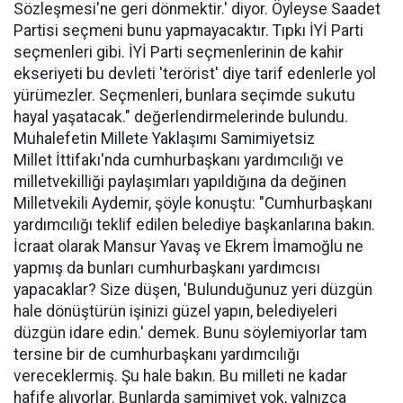
Sözleşmesi'ne geri dönmektir.' diyor. Öyleyse Saadet
Partisi seçmeni bunu yapmayacaktır. Tıpkı İYİ Parti
seçmenleri gibi. İYİ Parti seçmenlerinin de kahir
ekseriyeti bu devleti 'terörist' diye tarif edenlerle yol
yürümezler. Seçmenleri, bunlara seçimde sukutu
hayal yaşatacak." değerlendirmelerinde bulundu.
Muhalefetin Millete Yaklaşımı Samimiyetsiz
Millet İttifakı'nda cumhurbaşkanı yardımcılığı ve
milletvekilliği paylaşımları yapıldığına da değinen
Milletvekili Aydemir, şöyle konuştu: "Cumhurbaşkanı
yardımcılığı teklif edilen belediye başkanlarına bakın.
İcraat olarak Mansur Yavaş ve Ekrem İmamoğlu ne
yapmış da bunları cumhurbaşkanı yardımcısı
yapacaklar? Size düşen, 'Bulunduğunuz yeri düzgün
hale dönüştürün işinizi güzel yapın, belediyeleri
düzgün idare edin.' demek. Bunu söylemiyorlar tam
tersine bir de cumhurbaşkanı yardımcılığı
vereceklermiş. Şu hale bakın. Bu milleti ne kadar
hafife alıyorlar. Bunlarda samimiyet yok, yalnızca