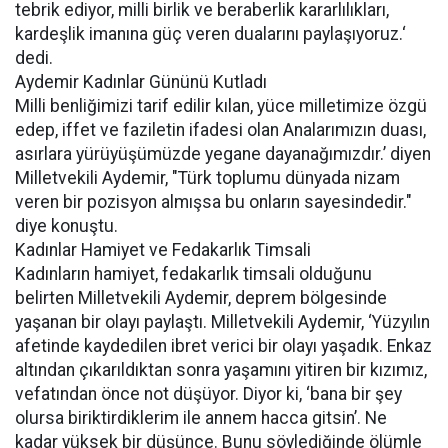
tebrik ediyor, milli birlik ve beraberlik kararlılıkları,
kardeşlik imanına güç veren dualarını paylaşıyoruz.‘
dedi.
Aydemir Kadınlar Gününü Kutladı
Milli benliğimizi tarif edilir kılan, yüce milletimize özgü
edep, iffet ve faziletin ifadesi olan Analarımızın duası,
asırlara yürüyüşümüzde yegane dayanağımızdır.’ diyen
Milletvekili Aydemir, "Türk toplumu dünyada nizam
veren bir pozisyon almışsa bu onların sayesindedir."
diye konuştu.
Kadınlar Hamiyet ve Fedakarlık Timsali
Kadınların hamiyet, fedakarlık timsali olduğunu
belirten Milletvekili Aydemir, deprem bölgesinde
yaşanan bir olayı paylaştı. Milletvekili Aydemir, ‘Yüzyılın
afetinde kaydedilen ibret verici bir olayı yaşadık. Enkaz
altından çıkarıldıktan sonra yaşamını yitiren bir kızımız,
vefatından önce not düşüyor. Diyor ki, ‘bana bir şey
olursa biriktirdiklerim ile annem hacca gitsin’. Ne
kadar yüksek bir düşünce. Bunu söylediğinde ölümle