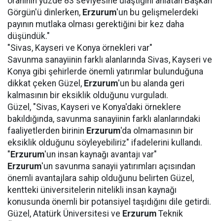
oranının yüzde 83 seviyesine ulaştığını anlatan Başkan
Görgün'ü dinlerken,
Erzurum
'un bu gelişmelerdeki
payının mutlaka olması gerektiğini bir kez daha
düşündük."
"Sivas, Kayseri ve Konya örnekleri var"
Savunma sanayiinin farklı alanlarında Sivas, Kayseri ve
Konya gibi şehirlerde önemli yatırımlar bulunduğuna
dikkat çeken Güzel,
Erzurum
'un bu alanda geri
kalmasının bir eksiklik olduğunu vurguladı.
Güzel, "Sivas, Kayseri ve Konya'daki örneklere
bakıldığında, savunma sanayiinin farklı alanlarındaki
faaliyetlerden birinin
Erzurum
'da olmamasının bir
eksiklik olduğunu söyleyebiliriz" ifadelerini kullandı.
"
Erzurum
'un insan kaynağı avantajı var"
Erzurum
'un savunma sanayii yatırımları açısından
önemli avantajlara sahip olduğunu belirten Güzel,
kentteki üniversitelerin nitelikli insan kaynağı
konusunda önemli bir potansiyel taşıdığını dile getirdi.
Güzel, Atatürk Üniversitesi ve
Erzurum
Teknik