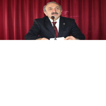
Yayınlanma:
08 Ağustos 2026 Cumartesi 20:37
ER-VAK Başkanı Erdal Güzel, Erzurum'un savunma
sanayii ekosistemine daha güçlü şekilde dâhil
edilmesi gerektiğini belirterek, "Konya ve Sivas
örneğine Erzurum'un da katılmasını temenni
ediyorum" dedi.