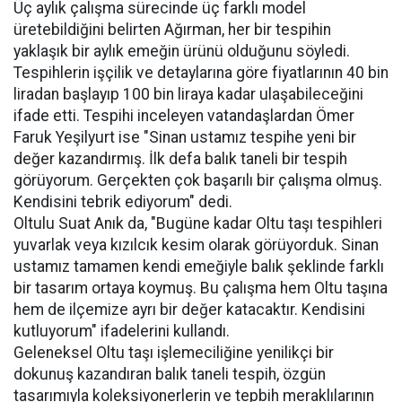
Üç aylık çalışma sürecinde üç farklı model
üretebildiğini belirten Ağırman, her bir tespihin
yaklaşık bir aylık emeğin ürünü olduğunu söyledi.
Tespihlerin işçilik ve detaylarına göre fiyatlarının 40 bin
liradan başlayıp 100 bin liraya kadar ulaşabileceğini
ifade etti. Tespihi inceleyen vatandaşlardan Ömer
Faruk Yeşilyurt ise "Sinan ustamız tespihe yeni bir
değer kazandırmış. İlk defa balık taneli bir tespih
görüyorum. Gerçekten çok başarılı bir çalışma olmuş.
Kendisini tebrik ediyorum" dedi.
Oltulu Suat Anık da, "Bugüne kadar Oltu taşı tespihleri
yuvarlak veya kızılcık kesim olarak görüyorduk. Sinan
ustamız tamamen kendi emeğiyle balık şeklinde farklı
bir tasarım ortaya koymuş. Bu çalışma hem Oltu taşına
hem de ilçemize ayrı bir değer katacaktır. Kendisini
kutluyorum" ifadelerini kullandı.
Geleneksel Oltu taşı işlemeciliğine yenilikçi bir
dokunuş kazandıran balık taneli tespih, özgün
tasarımıyla koleksiyonerlerin ve tepbih meraklılarının