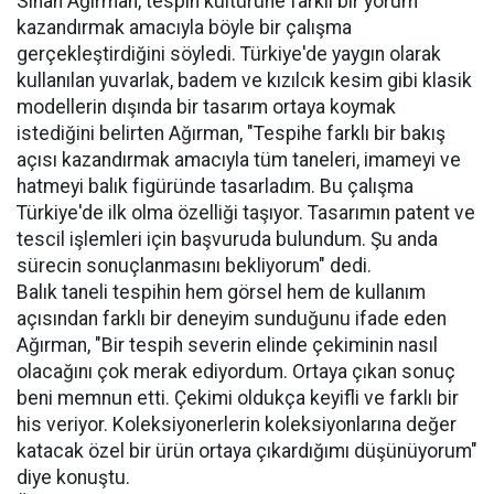
Sinan Ağırman, tespih kültürüne farklı bir yorum
kazandırmak amacıyla böyle bir çalışma
gerçekleştirdiğini söyledi. Türkiye'de yaygın olarak
kullanılan yuvarlak, badem ve kızılcık kesim gibi klasik
modellerin dışında bir tasarım ortaya koymak
istediğini belirten Ağırman, "Tespihe farklı bir bakış
açısı kazandırmak amacıyla tüm taneleri, imameyi ve
hatmeyi balık figüründe tasarladım. Bu çalışma
Türkiye'de ilk olma özelliği taşıyor. Tasarımın patent ve
tescil işlemleri için başvuruda bulundum. Şu anda
sürecin sonuçlanmasını bekliyorum" dedi.
Balık taneli tespihin hem görsel hem de kullanım
açısından farklı bir deneyim sunduğunu ifade eden
Ağırman, "Bir tespih severin elinde çekiminin nasıl
olacağını çok merak ediyordum. Ortaya çıkan sonuç
beni memnun etti. Çekimi oldukça keyifli ve farklı bir
his veriyor. Koleksiyonerlerin koleksiyonlarına değer
katacak özel bir ürün ortaya çıkardığımı düşünüyorum"
diye konuştu.