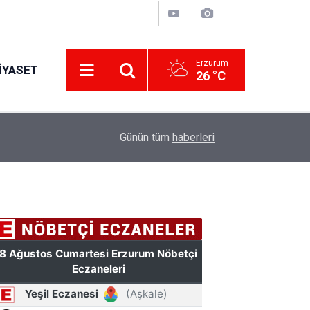
Erzurum
IYASET
26 °C
11:49
Türkiye'de bir ilki yapıyor: Kilim üzerine fırçasıy
Günün tüm
haberleri