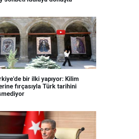
kiye'de bir ilki yapıyor: Kilim
rine fırçasıyla Türk tarihini
smediyor