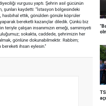
eciliği vurgusu yaptı. Şehrin asıl gücünün
 şunları kaydetti: "İstasyon bölgesindeki
, hasbihal ettik, gönülden gönüle köprüler
yaparak bereketli kazançlar diledik. Çünkü biz
"B
alın teriyle çalışan insanımızın emeği, samimiyeti
ol
uluğumuz; sokakta, caddede, şehrimizin her
almak, gönlüne dokunabilmektir. Rabbim;
 bereketi ihsan eylesin."
TS
açı