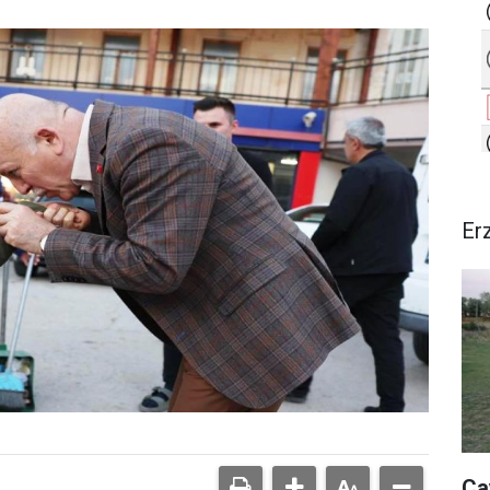
Er
Ça