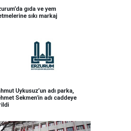
zurum’da gıda ve yem
letmelerine sıkı markaj
hmut Uykusuz’un adı parka,
hmet Sekmen'in adı caddeye
ildi