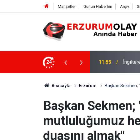
Manşetler
Günün Haberleri
Arşiv
S
24
11:52
Çay soh
Anasayfa
Erzurum
Başkan Sekmen; "
Başkan Sekmen; 
mutluluğumuz he
duasını almak"