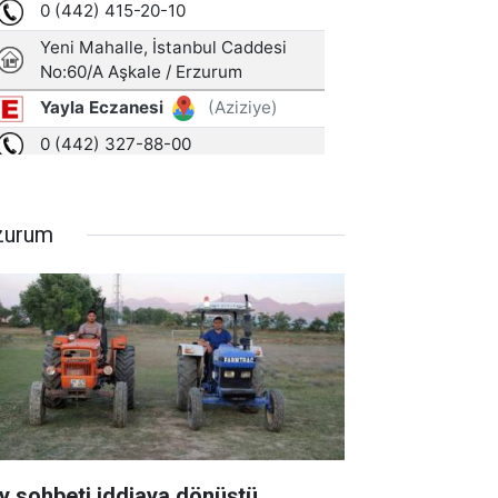
zurum
y sohbeti iddiaya dönüştü