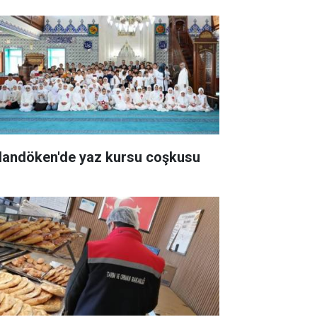
landöken'de yaz kursu coşkusu