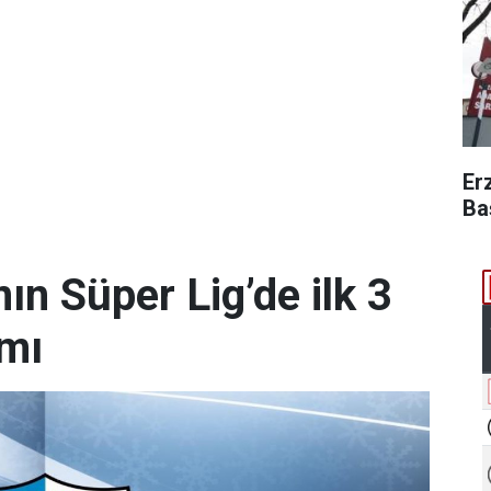
Er
Ba
n Süper Lig’de ilk 3
amı