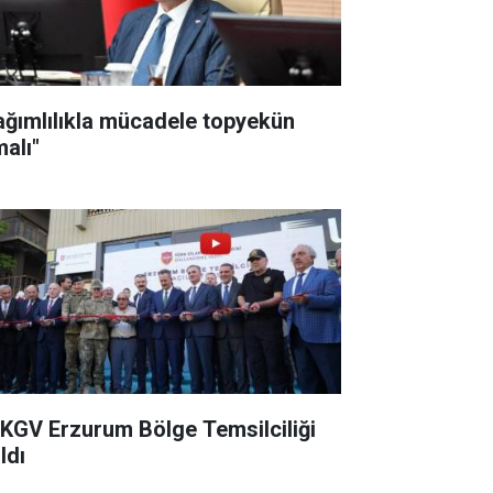
ağımlılıkla mücadele topyekün
malı"
KGV Erzurum Bölge Temsilciliği
ldı