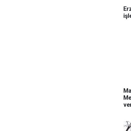
Er
iş
Ma
Me
ver