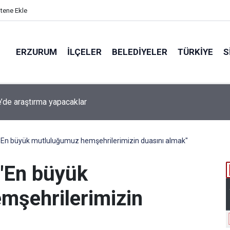
itene Ekle
ERZURUM
İLÇELER
BELEDIYELER
TÜRKIYE
S
beti iddiaya dönüştü
En büyük mutluluğumuz hemşehrilerimizin duasını almak"
"En büyük
mşehrilerimizin