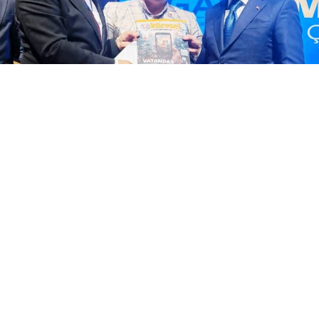
Yayınlanma:
07 Ağustos 2026 Cuma 17:48
KGK Genel Başkanı Mehmet Ali Dim, Iğdır'da
düzenlenen 13. Dijital Medya ve Yeni Nesil
Gazetecilik Çalıştayı'nda Adalet Bakanı Akın
Gürlek'e Gazetecilik Meslek Birliği Yasa Taslağı'nı
takdim etti. Bakan Gürlek, yasa tasarısının takipçisi
olacağını açıkladı