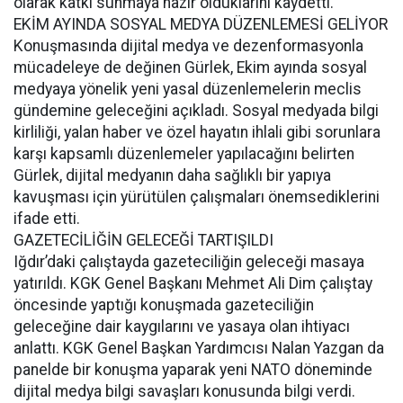
olarak katkı sunmaya hazır olduklarını kaydetti.
EKİM AYINDA SOSYAL MEDYA DÜZENLEMESİ GELİYOR
Konuşmasında dijital medya ve dezenformasyonla
mücadeleye de değinen Gürlek, Ekim ayında sosyal
medyaya yönelik yeni yasal düzenlemelerin meclis
gündemine geleceğini açıkladı. Sosyal medyada bilgi
kirliliği, yalan haber ve özel hayatın ihlali gibi sorunlara
karşı kapsamlı düzenlemeler yapılacağını belirten
Gürlek, dijital medyanın daha sağlıklı bir yapıya
kavuşması için yürütülen çalışmaları önemsediklerini
ifade etti.
GAZETECİLİĞİN GELECEĞİ TARTIŞILDI
Iğdır’daki çalıştayda gazeteciliğin geleceği masaya
yatırıldı. KGK Genel Başkanı Mehmet Ali Dim çalıştay
öncesinde yaptığı konuşmada gazeteciliğin
geleceğine dair kaygılarını ve yasaya olan ihtiyacı
anlattı. KGK Genel Başkan Yardımcısı Nalan Yazgan da
panelde bir konuşma yaparak yeni NATO döneminde
dijital medya bilgi savaşları konusunda bilgi verdi.