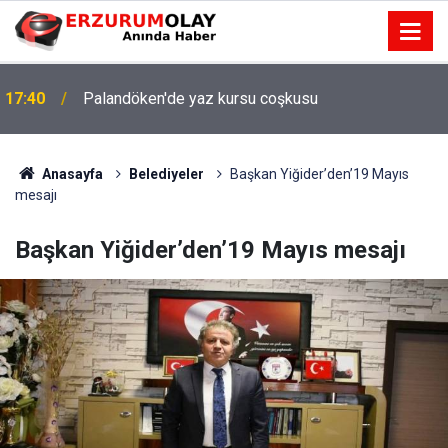
17:40
Palandöken'de yaz kursu coşkusu
Anasayfa
Belediyeler
Başkan Yiğider’den’19 Mayıs
mesajı
Başkan Yiğider’den’19 Mayıs mesajı