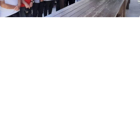
Yayınlanma:
06 Ağustos 2026 Perşembe 17:39
Erzurumspor camiasının sevilen isimlerinden, TRT
Muhabiri Hümeyra Pardeli ile Palandöken Kartalları
Basın Sözcüsü Kadir Pardeli'nin babası Baki Pardeli,
76 yaşında hayatını kaybetti. Pardeli, sevenlerinin
dualarıyla son yolculuğuna uğurlandı.
Erzurumspor camiasının yakından tanıdığı, kentin
sevilen ve saygın isimlerinden Baki Pardeli, 76 yaşında