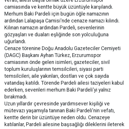
vefatı, ailesi başta olmak üzere Erzurumspor
camiasında ve kentte büyük üzüntüyle karşılandı.
Merhum Baki Pardeli için bugün öğle namazının
ardından Lalapaşa Camisi'nde cenaze namazı kılındı.
Kılınan namazın ardından Pardeli, sevenlerinin
gözyaşları ve duaları eşliğinde son yolculuğuna
uğurlandı.
Cenaze törenine Doğu Anadolu Gazeteciler Cemiyeti
(DAGC) Başkanı Ayhan Türkez, Erzurumspor
camiasının önde gelen isimleri, gazeteciler, sivil
toplum kuruluşlarının temsilcileri, siyasi parti
temsilcileri, aile yakınları, dostları ve çok sayıda
vatandaş katıldı. Törende Pardeli ailesi taziyeleri kabul
ederken, sevenleri merhum Baki Pardeli'yi yalnız
bırakmadı.
Uzun yıllardır çevresinde yardımsever kişiliği ve
mütevazı yaşamıyla tanınan Baki Pardeli'nin vefatı,
kentte derin bir üzüntüye neden oldu. Cenazeye
katılanlar, Pardeli ailesine başsağlığı dileklerini ileterek