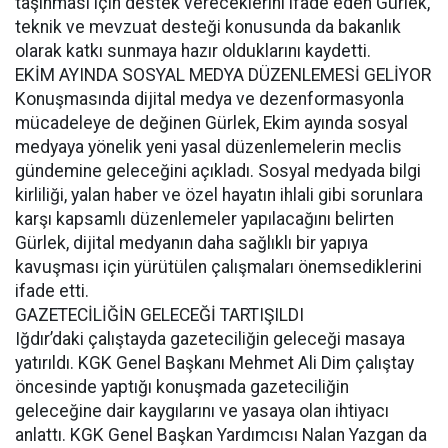
taşınması için destek vereceklerini ifade eden Gürlek,
teknik ve mevzuat desteği konusunda da bakanlık
olarak katkı sunmaya hazır olduklarını kaydetti.
EKİM AYINDA SOSYAL MEDYA DÜZENLEMESİ GELİYOR
Konuşmasında dijital medya ve dezenformasyonla
mücadeleye de değinen Gürlek, Ekim ayında sosyal
medyaya yönelik yeni yasal düzenlemelerin meclis
gündemine geleceğini açıkladı. Sosyal medyada bilgi
kirliliği, yalan haber ve özel hayatın ihlali gibi sorunlara
karşı kapsamlı düzenlemeler yapılacağını belirten
Gürlek, dijital medyanın daha sağlıklı bir yapıya
kavuşması için yürütülen çalışmaları önemsediklerini
ifade etti.
GAZETECİLİĞİN GELECEĞİ TARTIŞILDI
Iğdır’daki çalıştayda gazeteciliğin geleceği masaya
yatırıldı. KGK Genel Başkanı Mehmet Ali Dim çalıştay
öncesinde yaptığı konuşmada gazeteciliğin
geleceğine dair kaygılarını ve yasaya olan ihtiyacı
anlattı. KGK Genel Başkan Yardımcısı Nalan Yazgan da