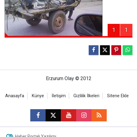
1
1
Erzurum Olay © 2012
Anasayfa
Künye
İletişim
Gizlilik İlkeleri
Sitene Ekle
Haber Portalı Yazılımı