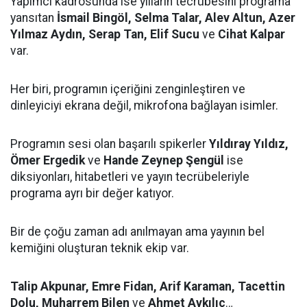
Yapımcı kadrosunda ise yılların tecrübesini programa
yansıtan
İsmail Bingöl, Selma Talar, Alev Altun, Azer
Yılmaz Aydın, Serap Tan, Elif Sucu
ve
Cihat Kalpar
var.
Her biri, programın içeriğini zenginleştiren ve
dinleyiciyi ekrana değil, mikrofona bağlayan isimler.
Programın sesi olan başarılı spikerler
Yıldıray Yıldız,
Ömer Ergedik
ve
Hande Zeynep Şengül
ise
diksiyonları, hitabetleri ve yayın tecrübeleriyle
programa ayrı bir değer katıyor.
Bir de çoğu zaman adı anılmayan ama yayının bel
kemiğini oluşturan teknik ekip var.
Talip Akpunar, Emre Fidan, Arif Karaman, Tacettin
Dolu, Muharrem Bilen
ve
Ahmet Aykılıç
…