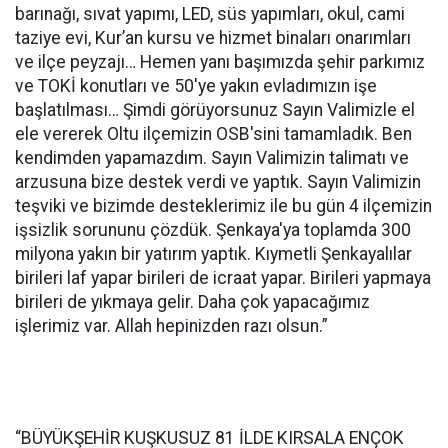
barınağı, sıvat yapımı, LED, süs yapımları, okul, cami
taziye evi, Kur’an kursu ve hizmet binaları onarımları
ve ilçe peyzajı… Hemen yanı başımızda şehir parkımız
ve TOKİ konutları ve 50'ye yakın evladımızın işe
başlatılması… Şimdi görüyorsunuz Sayın Valimizle el
ele vererek Oltu ilçemizin OSB'sini tamamladık. Ben
kendimden yapamazdım. Sayın Valimizin talimatı ve
arzusuna bize destek verdi ve yaptık. Sayın Valimizin
teşviki ve bizimde desteklerimiz ile bu gün 4 ilçemizin
işsizlik sorununu çözdük. Şenkaya'ya toplamda 300
milyona yakın bir yatırım yaptık. Kıymetli Şenkayalılar
birileri laf yapar birileri de icraat yapar. Birileri yapmaya
birileri de yıkmaya gelir. Daha çok yapacağımız
işlerimiz var. Allah hepinizden razı olsun.”
“BÜYÜKŞEHİR KUŞKUSUZ 81 İLDE KIRSALA ENÇOK