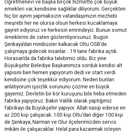
Öğretmenevi ve başka birçok hizmette çok büyük
emekleri var, kendisine sağlıklar diliyorum. Gerçekten
hiç bir ayrım yapmaksızın vatandaşımızın mezhebi
meşrebi her ne olursa olsun herkesi kucaklamaya
gayret ediyoruz ve herkesin emrindeyiz. Bunun somut
örneklerini de zaten gözlemliyorsunuz. Bugün
Şenkaya’dan minibüsler kalkacak Oltu OSB'de
çalışmaya gidecek insanlar... 19 tane fabrika açtık.
Horasan’da da fabrika talebimiz oldu. Biz yine
Büyükşehir Belediye Başkanımıza sorduk kendisi alt
yapısını ben hemen yapıyorum dedi ve start verdi
kendisine çok teşekkür ediyorum. Neden bunları
anlatıyorum işsizlik sorununu çözme en büyük
gayemiz. Devletin bir kör kuruşunu bile heba etmeden
fabrika yapıyoruz. Bakın Valilik olarak yaptığımız
fabrikayı da Büyükşehir yapıyor. Allah nasip ederse en
az 200 kişi çalışacak. 100 kişi Oltu'dan diğer 100 kişi
de Şenkaya, Narman ve Olur ilçelerimizden servis
imkânı ile çalışacaklar. Helal para kazanmak isteyen