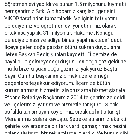
öğretmen evi yapıldı ve bunun 1.5 milyonunu kıymetli
hemşehrimiz Sıtkı Alp hocamız karşıladı, gerisini
YİKOP tarafından tamamladık. Ve içinin tefrişatını
belediyemiz ve öğretmen evi yönetimimiz olarak
ortaklaşa yaptık. 31 milyonluk Hükümet Konağı,
belediye binası ve adliye binası yapılmaktadır” dedi.
İlçeye gelen doğalgazdan ötürü şükran duygularını
ileten Başkan Bedir, şunları kaydetti: “İlçemize de
hayal olup gelmeyeceği düşünülen doğalgaz geldi ne
mutlu bize ki şuan doğalgazımızı yakıyoruz Başta
Sayın Cumhurbaşkanımız olmak üzere emeği
geçenlere teşekkür ediyorum. İlçemize bütün
kurumlarımızın hizmetini alıyoruz ama hizmet şiarıyla
Efsane Belediye Başkanımız 2014'te şehrimize geldi
ve ilçelerimizi yatırım ve hizmetle tanıştırdı. Sıcak
asfaltla tanışmayan köylerimiz sıcak asfaltla tanıştı.
Meralarımız sulara kavuştu. Şebeke sularımız eksikti
şehirle köy arasında bir fark vardı çamaşır makinesini
onlar çalıştırırdı biz reklamlarda izlerdik. Ve bunun gibi