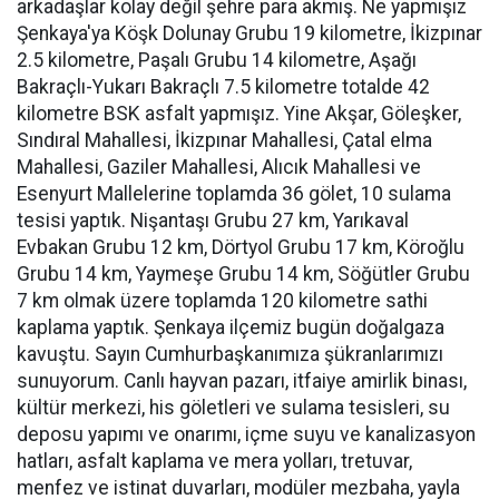
arkadaşlar kolay değil şehre para akmış. Ne yapmışız
Şenkaya'ya Köşk Dolunay Grubu 19 kilometre, İkizpınar
2.5 kilometre, Paşalı Grubu 14 kilometre, Aşağı
Bakraçlı-Yukarı Bakraçlı 7.5 kilometre totalde 42
kilometre BSK asfalt yapmışız. Yine Akşar, Göleşker,
Sındıral Mahallesi, İkizpınar Mahallesi, Çatal elma
Mahallesi, Gaziler Mahallesi, Alıcık Mahallesi ve
Esenyurt Mallelerine toplamda 36 gölet, 10 sulama
tesisi yaptık. Nişantaşı Grubu 27 km, Yarıkaval
Evbakan Grubu 12 km, Dörtyol Grubu 17 km, Köroğlu
Grubu 14 km, Yaymeşe Grubu 14 km, Söğütler Grubu
7 km olmak üzere toplamda 120 kilometre sathi
kaplama yaptık. Şenkaya ilçemiz bugün doğalgaza
kavuştu. Sayın Cumhurbaşkanımıza şükranlarımızı
sunuyorum. Canlı hayvan pazarı, itfaiye amirlik binası,
kültür merkezi, his göletleri ve sulama tesisleri, su
deposu yapımı ve onarımı, içme suyu ve kanalizasyon
hatları, asfalt kaplama ve mera yolları, tretuvar,
menfez ve istinat duvarları, modüler mezbaha, yayla