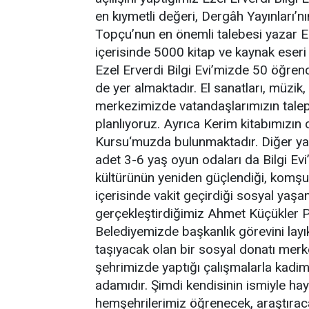
en kıymetli değeri, Dergâh Yayınları’
Topçu’nun en önemli talebesi yazar Eze
içerisinde 5000 kitap ve kaynak eser
Ezel Erverdi Bilgi Evi’mizde 50 öğren
de yer almaktadır. El sanatları, müzik, 
merkezimizde vatandaşlarımızın talep 
planlıyoruz. Ayrıca Kerim kitabımızın
Kursu‘muzda bulunmaktadır. Diğer yan
adet 3-6 yaş oyun odaları da Bilgi Evi’
kültürünün yeniden güçlendiği, komşuluk
içerisinde vakit geçirdiği sosyal yaşa
gerçekleştirdiğimiz Ahmet Küçükler 
Belediyemizde başkanlık görevini layık
taşıyacak olan bir sosyal donatı mer
şehrimizde yaptığı çalışmalarla kadim 
adamıdır. Şimdi kendisinin ismiyle ha
hemşehrilerimiz öğrenecek, araştıra