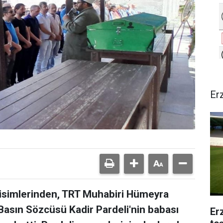
Er
isimlerinden, TRT Muhabiri Hümeyra
 Basın Sözcüsü Kadir Pardeli'nin babası
Er