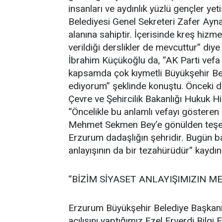
insanları ve aydınlık yüzlü gençler ye
Belediyesi Genel Sekreteri Zafer Aynal
alanına sahiptir. İçerisinde kreş hizmet
verildiği derslikler de mevcuttur” diy
İbrahim Küçükoğlu da, “AK Parti vefa 
kapsamda çok kıymetli Büyükşehir Bele
ediyorum” şeklinde konuştu. Önceki 
Çevre ve Şehircilik Bakanlığı Hukuk 
“Öncelikle bu anlamlı vefayı göstere
Mehmet Sekmen Bey’e gönülden teşekk
Erzurum dadaşlığın şehridir. Bugün b
anlayışının da bir tezahürüdür” kaydın
“BİZİM SİYASET ANLAYIŞIMIZIN M
Erzurum Büyükşehir Belediye Başkanı
açılışını yaptığımız Ezel Erverdi Bilg