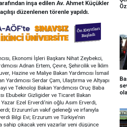
arafından inşa edilen Av. Ahmet Küçükler
Öz
n açılışı düzenlenen törenle yapıldı.
ısı, Ekonomi İşleri Başkanı Nihat Zeybekci,
ımcısı Adnan Ertem, Çevre, Şehircilik ve İklim
uver, Hazine ve Maliye Bakan Yardımcısı İsmail
Ba
kan Yardımcısı Serdar Çam, Ulaştırma ve Altyapı
se
yi ve Teknoloji Bakan Yardımcısı Oruç Baba
ol
ı Ebubekir Gizligider ve Ticaret Bakan
Yazar Ezel Erverdi’nin oğlu Asım Erverdi,
rdi; Erzurum’un vakıf geleneği ve irfanıyla
verdi Bilgi Evi; Erzurum ve Türkiye’nin
a sahip çıkacak yeni yazarlar yeni düşünce