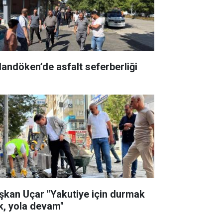
landöken’de asfalt seferberliği
şkan Uçar "Yakutiye için durmak
k, yola devam"