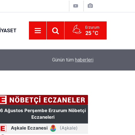
Erzurum
IYASET
25 °C
11:56
Erzurumspor FK'dan stadyum teşekkürü
Günün tüm
haberleri