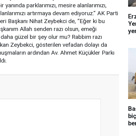
ir yanında parklarımızı, mesire alanlarımızı,
lanlarımızı artırmaya devam ediyoruz.” AK Parti
Er
eri Başkanı Nihat Zeybekci de, “Eğer ki bu
Ye
şkanım Allah senden razı olsun, emeği
ye
 daha güzel bir şey olur mu? Rabbim razı
şkan Zeybekci, gösterilen vefadan dolayı da
uşmaların ardından Av. Ahmet Küçükler Parkı
ldı.
Ba
bi
be