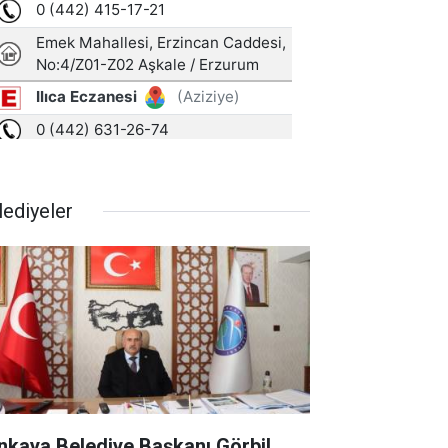
lediyeler
nkaya Belediye Başkanı Görbil