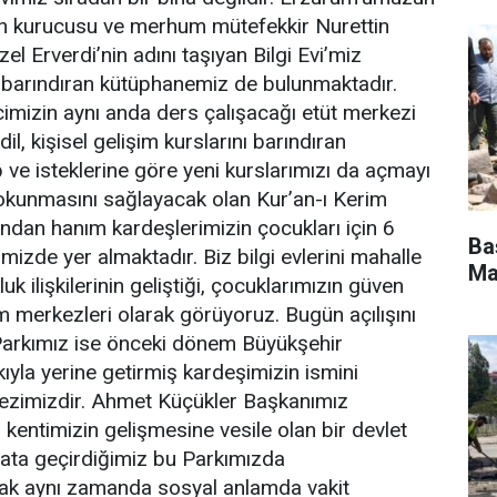
nın kurucusu ve merhum mütefekkir Nurettin
l Erverdi’nin adını taşıyan Bilgi Evi’miz
i barındıran kütüphanemiz de bulunmaktadır.
cimizin aynı anda ders çalışacağı etüt merkezi
dil, kişisel gelişim kurslarını barındıran
ve isteklerine göre yeni kurslarımızı da açmayı
 okunmasını sağlayacak olan Kur’an-ı Kerim
dan hanım kardeşlerimizin çocukları için 6
Ba
mizde yer almaktadır. Biz bilgi evlerini mahalle
Ma
 ilişkilerinin geliştiği, çocuklarımızın güven
m merkezleri olarak görüyoruz. Bugün açılışını
Parkımız ise önceki dönem Büyükşehir
ıyla yerine getirmiş kardeşimizin ismini
kezimizdir. Ahmet Küçükler Başkanımız
kentimizin gelişmesine vesile olan bir devlet
yata geçirdiğimiz bu Parkımızda
cak aynı zamanda sosyal anlamda vakit