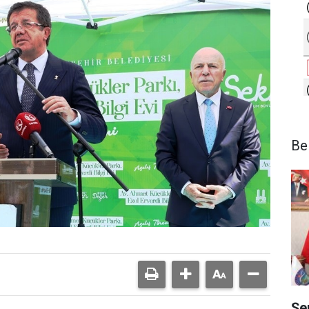
Be
Şe