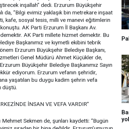
tiştirecek inşallah” dedi. Erzurum Büyükşehir
ı da, “Bilgi evimiz yaklaşık bin metrekare inşaat
i, kafe, sosyal tesis, milli ve manevi eğitimlerin
e konuştu. AK Parti Erzurum İl Başkanı Av.
demektir. AK Parti millete hizmet demektir. Bu
Pa
diye Başkanımız ve kıymetli ekibini tebrik
dönem Erzurum Büyükşehir Belediye Başkanı,
Hizmetleri Genel Müdürü Ahmet Küçükler de,
n Erzurum Büyükşehir Belediye Başkanımız Sayın
ür ediyorum. Erzurum vefanın şehridir,
ana yaşatılan bu duygu kadim şehrin vefa
ı düştü.
ERKEZİNDE İNSAN VE VEFA VARDIR”
Ba
yo
 Mehmet Sekmen de, şunları kaydetti: “Bugün
i Evimiz sıradan bir bina değildir. Erzurum’umuzun