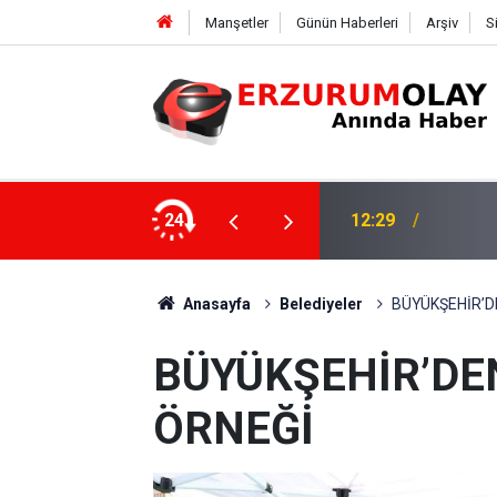
Manşetler
Günün Haberleri
Arşiv
S
24
12:25
YÜRÜY
Anasayfa
Belediyeler
BÜYÜKŞEHİR’D
BÜYÜKŞEHİR’DE
ÖRNEĞİ