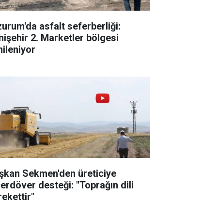
zurum'da asfalt seferberliği:
nişehir 2. Marketler bölgesi
nileniyor
şkan Sekmen'den üreticiye
çerdöver desteği: "Toprağın dili
rekettir"