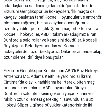
Dostluk yemeğine rağmen, maç sonrası takım
arkadaşlarına saldırının çirkin olduğunu ifade ede
Erzurum Gençlikspor'un hokeycileri, "İlk maçta da
kavgayı başlatan taraf Kocaelili oyuncular ve antrenör
olmasına rağmen, biz bu olaydan duyduğumuz
üzüntüyü dile getirmiştik. Şimdi maç bittikten sonra
Kocaelili hokeyciler, ABD'li takım arkadaşımız Biran
Dunford'a saldırdılar ve kendisini dövdüler. Kocaeli
Büyükşehir Belediyespor'dan ve Kocaelili
hokeycilerden özür bekliyoruz. Onlar bir an önce çıkıp,
özür dilemelidir" diye konuştular.
Erzurum Gençlikspor Kulübü'nün ABD'li Buz Hokeyi
Antrenörü Mc. Adams Keith ile yardımcısı İkram
Çintimar'da olayı kınadıklarını belirterek, biten maç
sonunda kasti olarak ABD'li oyuncuları Birayn
Dunford'a saldırılmasının şokunu yaşadıklarını ve
rakibin özür dilemesi gerektiğini savundular. Buz
Hokeyi Süper Ligi'nde büyükler kategorisinde iki