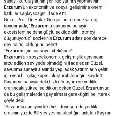
sanayii kuruluşlarının şehirde yatırım yapmasının
Erzurum
'un ekonomik ve sosyal gelişimine önemli
katkılar sağlayacağını ifade etti.
Güzel, Prof. Dr. Haluk Görgün'ün törende yaptığı
konuşmada, "
Erzurum
'u savunma sanayii
ekosistemine daha güçlü şekilde dâhil etmeyi
düşünüyoruz" sözlerinin
Erzurum
adına son derece
sevindirici olduğunu belirtti.
"
Erzurum
için cansuyu niteliğinde"
Erzurum
'un sosyoekonomik gelişmişlik açısından
arzu edilen seviyede olmadığını ifade eden Güzel,
savunma sanayii alanında yapılacak yatırımların şehir
için yeni bir çıkış kapısı oluşturabileceğini kaydetti.
Savunma sanayiindeki hızlı dönüşüm ve yerlilik
oranındaki yükselişe dikkat çeken Güzel,
Erzurum
'un
da bu gelişmelerden pay alması gerektiğini belirterek
şöyle dedi:
"Savunma sanayiindeki hızlı dönüşümde yerlilik
oranının yüzde 83 seviyesine ulaştığını anlatan Başkan