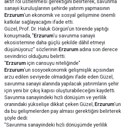
aktif rol üstlenmesi gerektiğini belirterek, savunma
sanayii kuruluşlarının şehirde yatırım yapmasının
Erzurum
'un ekonomik ve sosyal gelişimine önemli
katkılar sağlayacağını ifade etti.
Güzel, Prof. Dr. Haluk Görgün'ün törende yaptığı
konuşmada, "
Erzurum
'u savunma sanayii
ekosistemine daha güçlü şekilde dâhil etmeyi
düşünüyoruz" sözlerinin
Erzurum
adına son derece
sevindirici olduğunu belirtti.
"
Erzurum
için cansuyu niteliğinde"
Erzurum
'un sosyoekonomik gelişmişlik açısından
arzu edilen seviyede olmadığını ifade eden Güzel,
savunma sanayii alanında yapılacak yatırımların şehir
için yeni bir çıkış kapısı oluşturabileceğini kaydetti.
Savunma sanayiindeki hızlı dönüşüm ve yerlilik
oranındaki yükselişe dikkat çeken Güzel,
Erzurum
'un
da bu gelişmelerden pay alması gerektiğini belirterek
şöyle dedi:
"Savunma sanayiindeki hızlı dönüşümde yerlilik