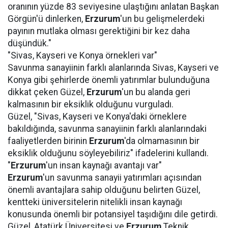
oranının yüzde 83 seviyesine ulaştığını anlatan Başkan
Görgün'ü dinlerken,
Erzurum
'un bu gelişmelerdeki
payının mutlaka olması gerektiğini bir kez daha
düşündük."
"Sivas, Kayseri ve Konya örnekleri var"
Savunma sanayiinin farklı alanlarında Sivas, Kayseri ve
Konya gibi şehirlerde önemli yatırımlar bulunduğuna
dikkat çeken Güzel,
Erzurum
'un bu alanda geri
kalmasının bir eksiklik olduğunu vurguladı.
Güzel, "Sivas, Kayseri ve Konya'daki örneklere
bakıldığında, savunma sanayiinin farklı alanlarındaki
faaliyetlerden birinin
Erzurum
'da olmamasının bir
eksiklik olduğunu söyleyebiliriz" ifadelerini kullandı.
"
Erzurum
'un insan kaynağı avantajı var"
Erzurum
'un savunma sanayii yatırımları açısından
önemli avantajlara sahip olduğunu belirten Güzel,
kentteki üniversitelerin nitelikli insan kaynağı
konusunda önemli bir potansiyel taşıdığını dile getirdi.
Güzel, Atatürk Üniversitesi ve
Erzurum
Teknik