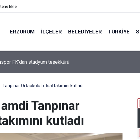
itene Ekle
ERZURUM
İLÇELER
BELEDIYELER
TÜRKIYE
S
Çakmak, "COP31 Yolunda Bilim Diplomasisi: Akademi Lansmanı"
ına Katıldı
anpınar Ortaokulu futsal takımını kutladı
amdi Tanpınar
takımını kutladı