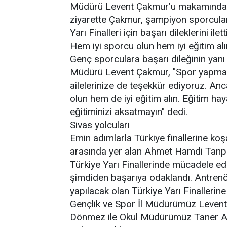
Müdürü Levent Çakmur’u makamında z
ziyarette Çakmur, şampiyon sporcuları
Yarı Finalleri için başarı dileklerini iletti
Hem iyi sporcu olun hem iyi eğitim alı
Genç sporculara başarı dileğinin yanı
Müdürü Levent Çakmur, "Spor yapmak 
ailelerinize de teşekkür ediyoruz. Anc
olun hem de iyi eğitim alın. Eğitim h
eğitiminizi aksatmayın" dedi.
Sivas yolcuları
Emin adımlarla Türkiye finallerine koşa
arasında yer alan Ahmet Hamdi Tanpın
Türkiye Yarı Finallerinde mücadele e
şimdiden başarıya odaklandı. Antrenörl
yapılacak olan Türkiye Yarı Finallerine
Gençlik ve Spor İl Müdürümüz Leven
Dönmez ile Okul Müdürümüz Taner Ayk