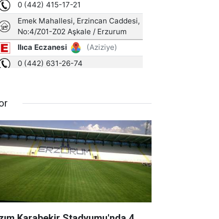
or
zım Karabekir Stadyumu'nda 4