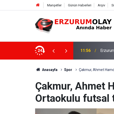
Manşetler
Günün Haberleri
Arşiv
S
Rektör 
şekkürü
24
11:50
Program
Anasayfa
Spor
Çakmur, Ahmet Hamdi T
Çakmur, Ahmet H
Ortaokulu futsal 