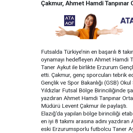
Çakmur, Ahmet Hamdi Tanpınar Or
Futsalda Türkiye’nin en başarılı 8 takı
oynamayı hedefleyen Ahmet Hamdi Ta
Taner Aykut ile birlikte Erzurum Genç
etti. Çakmur, genç sporcuları tebrik ede
Gençlik ve Spor Bakanlığı (GSB) Okul
Yıldızlar Futsal Bölge Birinciliğinde ş
yazdıran Ahmet Hamdi Tanpınar Ortaok
Müdürü Levent Çakmur ile paylaştı.
Elazığ’da yapılan bölge birinciliği et
en iyi 8 takımı arasına adını yazdır
eski Erzurumsporlu futbolcu Taner Ay