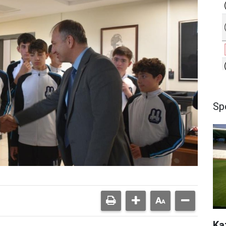
Sp
Ka