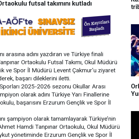
taokulu futsal takımını kutladı
tr
mı arasına adını yazdıran ve Türkiye finali
npınar Ortaokulu Futsal Takımı, Okul Müdürü
lik ve Spor İl Müdürü Levent Çakmur’u ziyaret
rek, başarı dileklerini iletti.
Or
 Sporları 2025-2026 sezonu Okullar Arası
Yum
ampiyon olarak adını Türkiye Yarı Finallerine
ulu, başarısını Erzurum Gençlik ve Spor İl
abını şampiyon olarak tamamlayarak Türkiye’nin
an Ahmet Hamdi Tanpınar Ortaokulu, Okul Müdürü
kut yönetiminde Erzurum Gençlik ve Spor İl