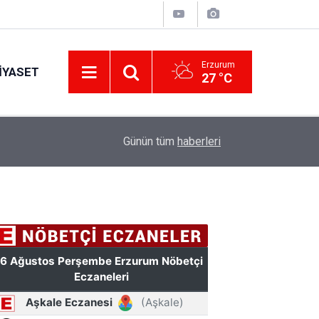
Erzurum
IYASET
27 °C
Erzurum’a yeni nesil dev eğitim kampüsü: Özel 
11:42
Günün tüm
haberleri
hazırlanacak