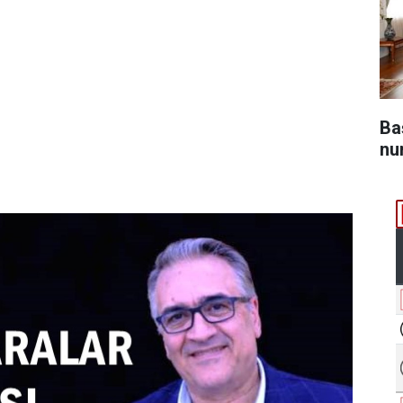
Ba
nu