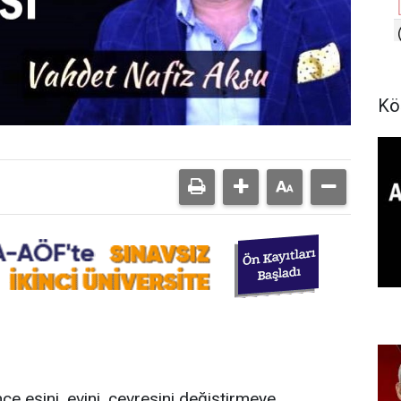
Kö
nce eşini, evini, çevresini değiştirmeye