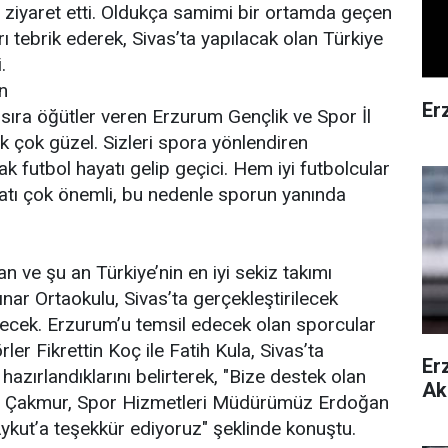
iyaret etti. Oldukça samimi bir ortamda geçen
 tebrik ederek, Sivas’ta yapılacak olan Türkiye
.
n
Er
 sıra öğütler veren Erzurum Gençlik ve Spor İl
çok güzel. Sizleri spora yönlendiren
ak futbol hayatı gelip geçici. Hem iyi futbolcular
ayatı çok önemli, bu nedenle sporun yanında
n ve şu an Türkiye’nin en iyi sekiz takımı
ar Ortaokulu, Sivas’ta gerçekleştirilecek
decek. Erzurum’u temsil edecek olan sporcular
er Fikrettin Koç ile Fatih Kula, Sivas’ta
Er
 hazırlandıklarını belirterek, "Bize destek olan
Ak
t Çakmur, Spor Hizmetleri Müdürümüz Erdoğan
ut’a teşekkür ediyoruz" şeklinde konuştu.