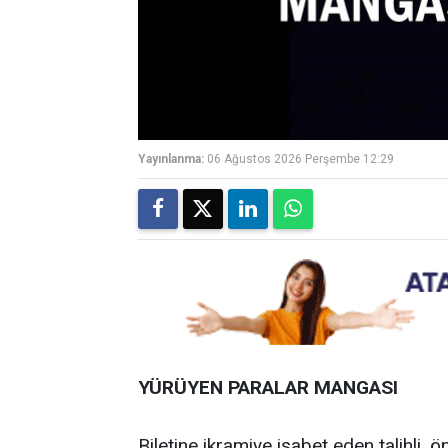
Yayınlanma:
06 Ağustos 2026 Perşembe 12:29
YÜRÜYEN PARALAR MANGASI
Biletine ikramiye isabet eden talihli, ö