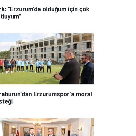
rk: "Erzurum'da olduğum için çok
tluyum"
raburun’dan Erzurumspor’a moral
steği